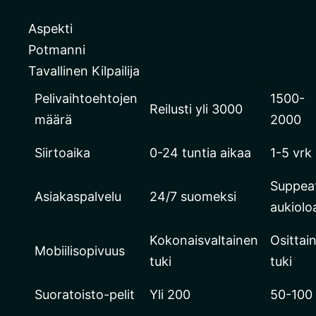
Aspekti
Potmanni
Tavallinen Kilpailija
Pelivaihtoehtojen
1500-
Reilusti yli 3000
määrä
2000
Siirtoaika
0-24 tuntia aikaa
1-5 vrk
Suppea
Asiakaspalvelu
24/7 suomeksi
aukiolo
Kokonaisvaltainen
Osittai
Mobiilisopivuus
tuki
tuki
Suoratoisto-pelit
Yli 200
50-100