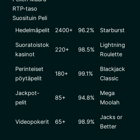
RTP-taso
Suosituin Peli
Hedelmäpelit
2400+
96.2%
Starburst
Suoratoistok
Lightning
220+
98.5%
kasinot
Roulette
Perinteiset
Blackjack
180+
99.1%
pöytäpelit
Classic
Jackpot-
Mega
85+
94.8%
pelit
Moolah
Jacks or
Videopokerit
65+
98.9%
Better