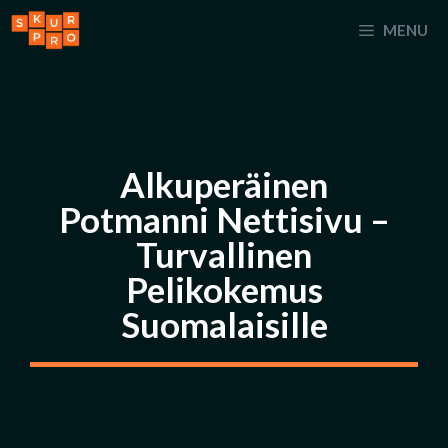
Ga
MENU
naar
de
inhoud
Alkuperäinen
Potmanni Nettisivu –
Turvallinen
Pelikokemus
Suomalaisille