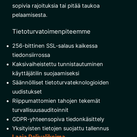
sopivia rajoituksia tai pitää taukoa
pelaamisesta.
Tietoturvatoimenpiteemme
256-bittinen SSL-salaus kaikessa
tiedonsiirrossa
Kaksivaiheistettu tunnistautuminen
käyttäjätilin suojaamiseksi
Säännölliset tietoturvateknologioiden
uudistukset
Riippumattomien tahojen tekemät
turvallisuusauditoinnit
GDPR-yhteensopiva tiedonkäsittely
Yksityisten tietojen suojattu tallennus
Laaja Pelivalikoima