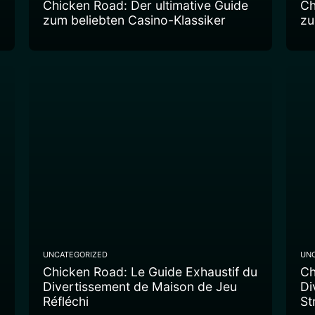
Chicken Road: Der ultimative Guide
Ch
zum beliebten Casino-Klassiker
zu
UNCATEGORIZED
UN
Chicken Road: Le Guide Exhaustif du
Ch
Divertissement de Maison de Jeu
Di
Réfléchi
St