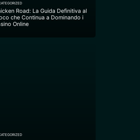
CATEGORIZED
icken Road: La Guida Definitiva al
oco che Continua a Dominando i
sino Online
CATEGORIZED