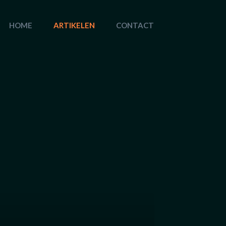
HOME
ARTIKELEN
CONTACT