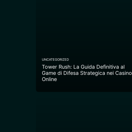
UNCATEGORIZED
Tower Rush: La Guida Definitiva al
Game di Difesa Strategica nei Casino
Online