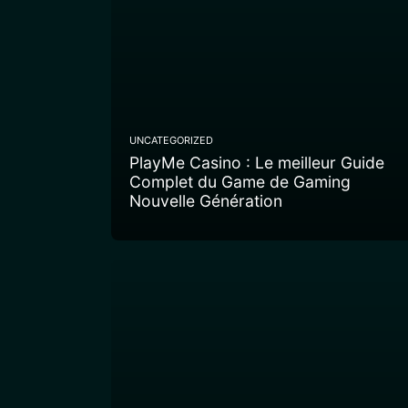
UNCATEGORIZED
PlayMe Casino : Le meilleur Guide
Complet du Game de Gaming
Nouvelle Génération