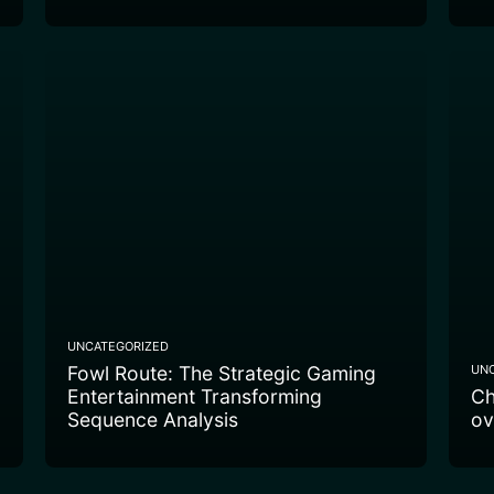
UNCATEGORIZED
Fowl Route: The Strategic Gaming
UN
Entertainment Transforming
Ch
Sequence Analysis
ov