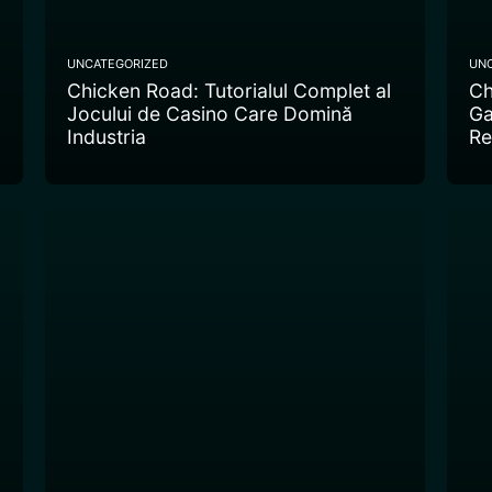
UNCATEGORIZED
UN
Chicken Road: Tutorialul Complet al
Ch
Jocului de Casino Care Domină
Ga
Industria
Re