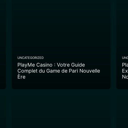
UNCATEGORIZED
UN
PlayMe Casino : Votre Guide
Pl
Complet du Game de Pari Nouvelle
Ex
Ère
No