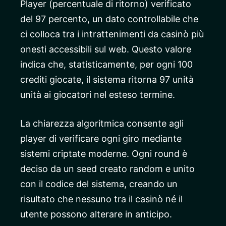
Player (percentuale di ritorno) verificato
del 97 percento, un dato controllabile che
ci colloca tra i intrattenimenti da casinò più
onesti accessibili sul web. Questo valore
indica che, statisticamente, per ogni 100
crediti giocate, il sistema ritorna 97 unità
unità ai giocatori nel esteso termine.
La chiarezza algoritmica consente agli
player di verificare ogni giro mediante
sistemi criptate moderne. Ogni round è
deciso da un seed creato random e unito
con il codice del sistema, creando un
risultato che nessuno tra il casinò né il
utente possono alterare in anticipo.