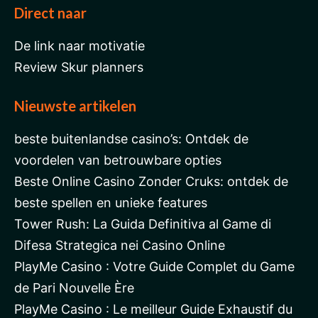
Direct naar
De link naar motivatie
Review Skur planners
Nieuwste artikelen
beste buitenlandse casino’s: Ontdek de
voordelen van betrouwbare opties
Beste Online Casino Zonder Cruks: ontdek de
beste spellen en unieke features
Tower Rush: La Guida Definitiva al Game di
Difesa Strategica nei Casino Online
PlayMe Casino : Votre Guide Complet du Game
de Pari Nouvelle Ère
PlayMe Casino : Le meilleur Guide Exhaustif du