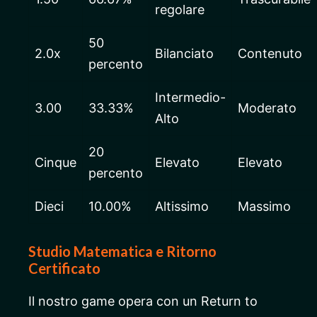
regolare
50
2.0x
Bilanciato
Contenuto
percento
Intermedio-
3.00
33.33%
Moderato
Alto
20
Cinque
Elevato
Elevato
percento
Dieci
10.00%
Altissimo
Massimo
Studio Matematica e Ritorno
Certificato
Il nostro game opera con un Return to