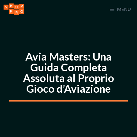
Ga
MENU
naar
de
inhoud
Avia Masters: Una
Guida Completa
Assoluta al Proprio
Gioco d’Aviazione