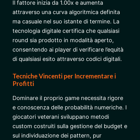
Il fattore inizia da 1.00x e aumenta
attraverso una curva algoritmica definita
ma casuale nel suo istante di termine. La
tecnologia digitale certifica che qualsiasi
round sia prodotto in modalità aperto,
consentendo ai player di verificare l’equità
di qualsiasi esito attraverso codici digitali.
Tecniche Vincenti per Incrementare i
Profitti
Dominare il proprio game necessita rigore
e conoscenza delle probabilità numeriche. I
giocatori veterani sviluppano metodi
custom costruiti sulla gestione del budget e
sul individuazione dei pattern, pur