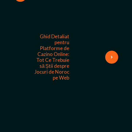
Ghid Detaliat
pentru
Platforme de
Cazino Online:
Tot Ce Trebuie
să Știi despre
Jocuri de Noroc
pe Web