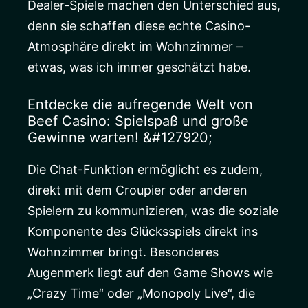
Dealer-Spiele machen den Unterschied aus,
denn sie schaffen diese echte Casino-
Atmosphäre direkt im Wohnzimmer –
etwas, was ich immer geschätzt habe.
Entdecke die aufregende Welt von
Beef Casino: Spielspaß und große
Gewinne warten! &#127920;
Die Chat-Funktion ermöglicht es zudem,
direkt mit dem Croupier oder anderen
Spielern zu kommunizieren, was die soziale
Komponente des Glücksspiels direkt ins
Wohnzimmer bringt. Besonderes
Augenmerk liegt auf den Game Shows wie
„Crazy Time“ oder „Monopoly Live“, die