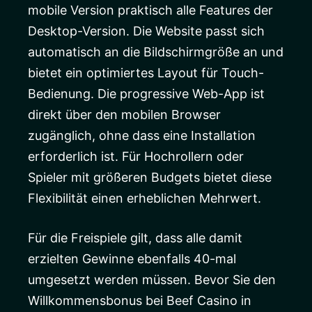
mobile Version praktisch alle Features der
Desktop-Version. Die Website passt sich
automatisch an die Bildschirmgröße an und
bietet ein optimiertes Layout für Touch-
Bedienung. Die progressive Web-App ist
direkt über den mobilen Browser
zugänglich, ohne dass eine Installation
erforderlich ist. Für Hochrollern oder
Spieler mit größeren Budgets bietet diese
Flexibilität einen erheblichen Mehrwert.
Für die Freispiele gilt, dass alle damit
erzielten Gewinne ebenfalls 40-mal
umgesetzt werden müssen. Bevor Sie den
Willkommensbonus bei Beef Casino in