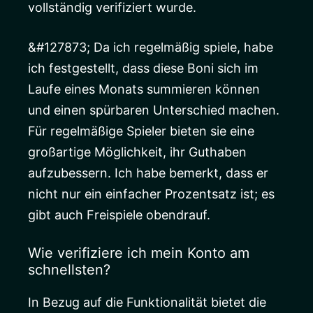
vollständig verifiziert wurde.
&#127873; Da ich regelmäßig spiele, habe
ich festgestellt, dass diese Boni sich im
Laufe eines Monats summieren können
und einen spürbaren Unterschied machen.
Für regelmäßige Spieler bieten sie eine
großartige Möglichkeit, ihr Guthaben
aufzubessern. Ich habe bemerkt, dass er
nicht nur ein einfacher Prozentsatz ist; es
gibt auch Freispiele obendrauf.
Wie verifiziere ich mein Konto am
schnellsten?
In Bezug auf die Funktionalität bietet die