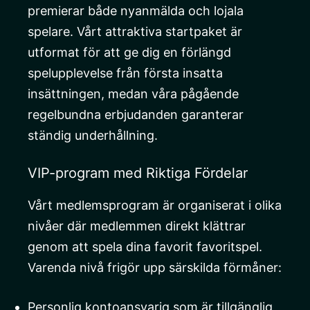
premierar både nyanmälda och lojala
spelare. Vårt attraktiva startpaket är
utformat för att ge dig en förlängd
spelupplevelse från första insatta
insättningen, medan våra pågående
regelbundna erbjudanden garanterar
ständig underhållning.
VIP-program med Riktiga Fördelar
Vårt medlemsprogram är organiserat i olika
nivåer där medlemmen direkt klättrar
genom att spela dina favorit favoritspel.
Varenda nivå frigör upp särskilda förmåner:
Personlig kontoansvarig som är tillgänglig