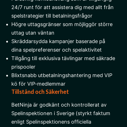
24/7 runt för att assistera dig med allt från
spelstrategier till betalningsfrågor
Högre uttagsgränser som möjliggör större
uttag utan väntan
Skräddarsydda kampanjer baserade på
dina spelpreferenser och spelaktivitet
Tillgång till exklusiva tävlingar med säkrade
prispooler
Blixtsnabb utbetalningshantering med VIP
kö för VIP-medlemmar
Tillstånd och Säkerhet
BetNinja är godkänt och kontrollerat av
Spelinspektionen i Sverige (styrkt faktum
enligt Spelinspektionens officiella