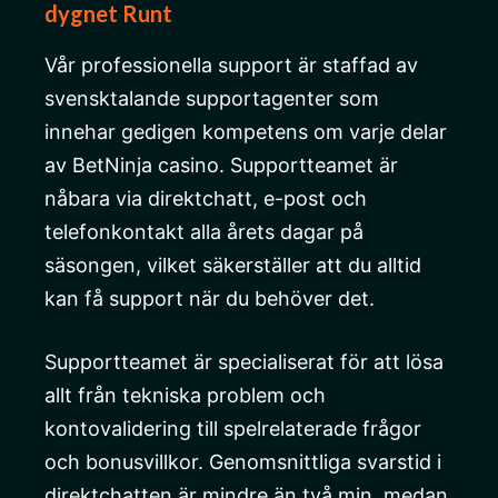
dygnet Runt
Vår professionella support är staffad av
svensktalande supportagenter som
innehar gedigen kompetens om varje delar
av BetNinja casino. Supportteamet är
nåbara via direktchatt, e-post och
telefonkontakt alla årets dagar på
säsongen, vilket säkerställer att du alltid
kan få support när du behöver det.
Supportteamet är specialiserat för att lösa
allt från tekniska problem och
kontovalidering till spelrelaterade frågor
och bonusvillkor. Genomsnittliga svarstid i
direktchatten är mindre än två min, medan