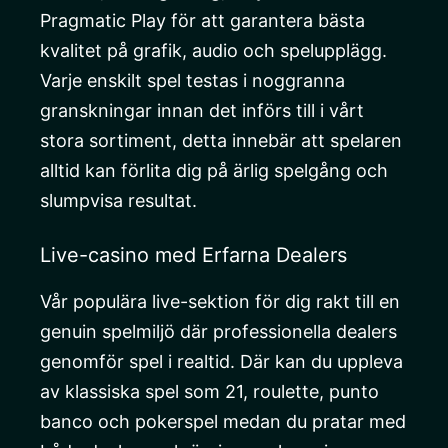
Pragmatic Play för att garantera bästa
kvalitet på grafik, audio och spelupplägg.
Varje enskilt spel testas i noggranna
granskningar innan det införs till i vårt
stora sortiment, detta innebär att spelaren
alltid kan förlita dig på ärlig spelgång och
slumpvisa resultat.
Live-casino med Erfarna Dealers
Vår populära live-sektion för dig rakt till en
genuin spelmiljö där professionella dealers
genomför spel i realtid. Där kan du uppleva
av klassiska spel som 21, roulette, punto
banco och pokerspel medan du pratar med