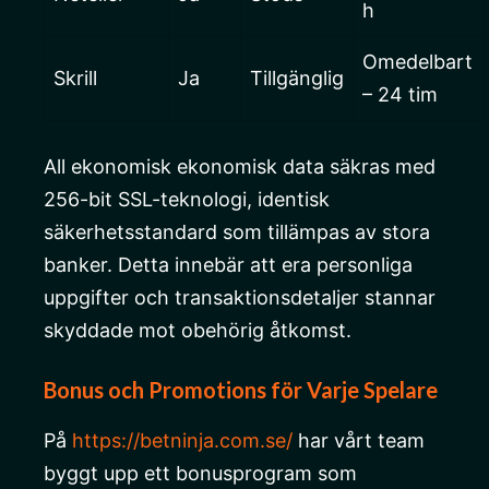
h
Omedelbart
Skrill
Ja
Tillgänglig
– 24 tim
All ekonomisk ekonomisk data säkras med
256-bit SSL-teknologi, identisk
säkerhetsstandard som tillämpas av stora
banker. Detta innebär att era personliga
uppgifter och transaktionsdetaljer stannar
skyddade mot obehörig åtkomst.
Bonus och Promotions för Varje Spelare
På
https://betninja.com.se/
har vårt team
byggt upp ett bonusprogram som