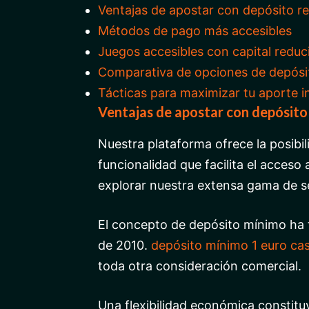
Ventajas de apostar con depósito r
Métodos de pago más accesibles
Juegos accesibles con capital reduc
Comparativa de opciones de depósi
Tácticas para maximizar tu aporte in
Ventajas de apostar con depósit
Nuestra plataforma ofrece la posib
funcionalidad que facilita el acceso
explorar nuestra extensa gama de se
El concepto de depósito mínimo ha t
de 2010.
depósito mínimo 1 euro ca
toda otra consideración comercial.
Una flexibilidad económica constitu