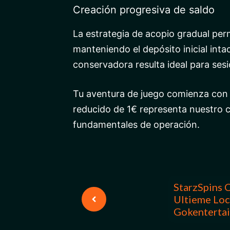
Creación progresiva de saldo
La estrategia de acopio gradual per
manteniendo el depósito inicial inta
conservadora resulta ideal para sesi
Tu aventura de juego comienza co
reducido de 1€ representa nuestro 
fundamentales de operación.
StarzSpins 
Ultieme Loc
Gokenterta