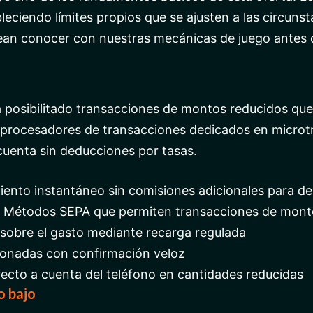
leciendo límites propios que se ajusten a las circunst
ean conocer con nuestras mecánicas de juego antes de
posibilitado transacciones de montos reducidos que 
 procesadores de transacciones dedicados en microt
 cuenta sin deducciones por tasas.
ento instantáneo sin comisiones adicionales para d
Métodos SEPA que permiten transacciones de mont
sobre el gasto mediante recarga regulada
onadas con confirmación veloz
ecto a cuenta del teléfono en cantidades reducidas
o bajo