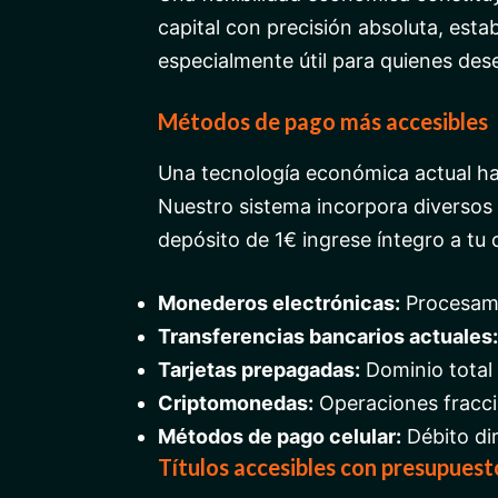
capital con precisión absoluta, estab
especialmente útil para quienes des
Métodos de pago más accesibles
Una tecnología económica actual ha 
Nuestro sistema incorpora diversos
depósito de 1€ ingrese íntegro a tu
Monederos electrónicas:
Procesami
Transferencias bancarios actuales:
Tarjetas prepagadas:
Dominio total 
Criptomonedas:
Operaciones fracci
Métodos de pago celular:
Débito dir
Títulos accesibles con presupuest