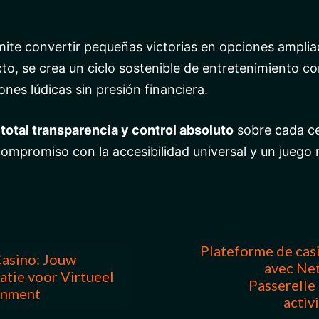
mite convertir pequeñas victorias en opciones ampli
cto, se crea un ciclo sostenible de entretenimiento co
ones lúdicas sin presión financiera.
n
total transparencia y control absoluto
sobre cada ce
compromiso con la accesibilidad universal y un juego
Plateforme de casi
Casino: Jouw
avec Net
atie voor Virtueel
Passerelle 
inment
activ