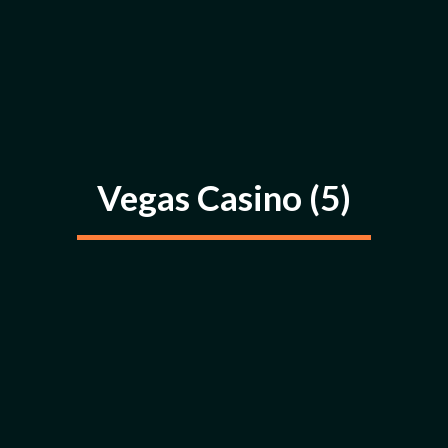
Vegas Casino (5)