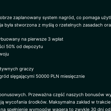
dobrze zaplanowany system nagród, co pomaga użytk
ja była stworzona z myślą o rzetelnych zasadach o
ybuowany na pierwsze 3 wpłat
ści 50% od depozytu
woju
aktywnych graczy
ód sięgającymi 50000 PLN miesięcznie
d bonusowych. Przeważna część naszych bonusów wy
ją wycofania środków. Maksymalna zakład w trakcie
in na spełnienie wymogów wagera to zwykle 30 dni o