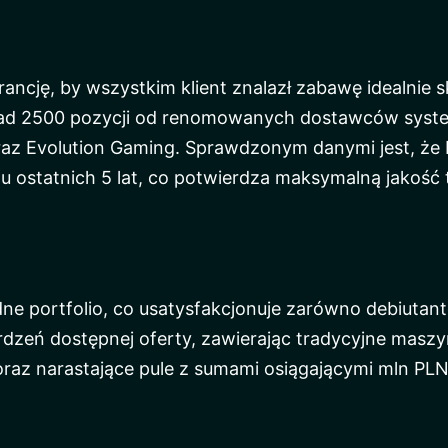
ancję, by wszystkim klient znalazł zabawę idealnie s
nad 2500 pozycji od renomowanych dostawców syst
az Evolution Gaming. Sprawdzonym danymi jest, że 
u ostatnich 5 lat, co potwierdza maksymalną jakość
e portfolio, co usatysfakcjonuje zarówno debiutan
dzeń dostępnej oferty, zawierając tradycyjne maszy
raz narastające pule z sumami osiągającymi mln PLN