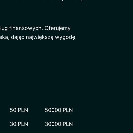
sług finansowych. Oferujemy
ska, dając największą wygodę
50 PLN
50000 PLN
30 PLN
30000 PLN