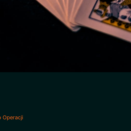
 Operacji