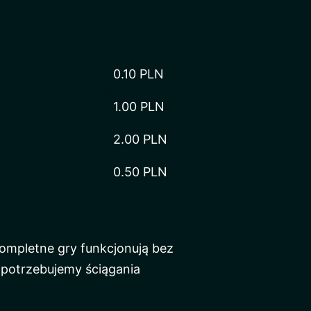
0.10 PLN
1.00 PLN
2.00 PLN
0.50 PLN
ompletne gry funkcjonują bez
potrzebujemy ściągania