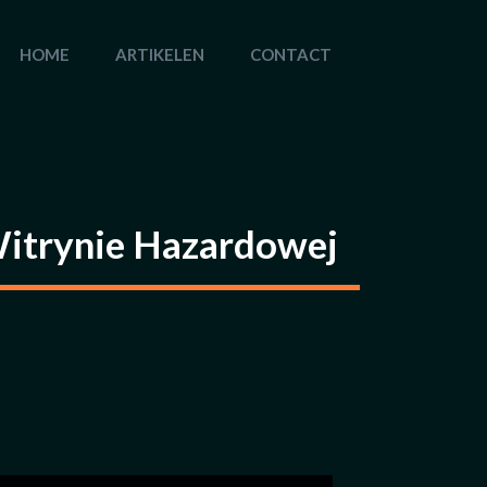
HOME
ARTIKELEN
CONTACT
Witrynie Hazardowej