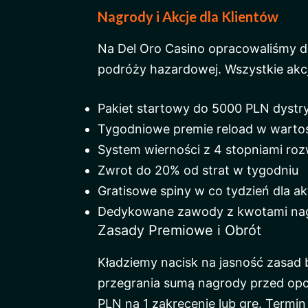
Nagrody i Akcje dla Klientów
Na Del Oro Casino opracowaliśmy 
podróży hazardowej. Wszystkie akc
Pakiet startowy do 5000 PLN dystr
Tygodniowe premie reload w warto
System wierności z 4 stopniami roz
Zwrot do 20% od strat w tygodniu
Gratisowe spiny w co tydzień dla 
Dedykowane zawody z kwotami nagr
Zasady Premiowe i Obrót
Kładziemy nacisk na jasność zasa
przegrania sumą nagrody przed opc
PLN na 1 zakręcenie lub grę. Term