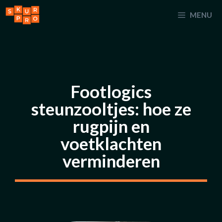
Ga
MENU
naar
de
inhoud
Footlogics
steunzooltjes: hoe ze
rugpijn en
voetklachten
verminderen