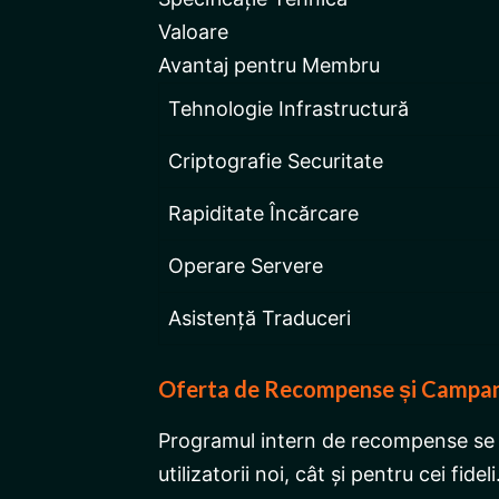
Valoare
Avantaj pentru Membru
Tehnologie Infrastructură
Criptografie Securitate
Rapiditate Încărcare
Operare Servere
Asistență Traduceri
Oferta de Recompense și Campani
Programul intern de recompense se pr
utilizatorii noi, cât și pentru cei 