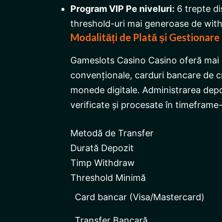
Program VIP Pe niveluri:
6 trepte di
threshold-uri mai generoase de wit
Modalități de Plată și Gestionare
Gameslots Casino Casino oferă mai 
convenționale, carduri bancare de cr
monede digitale. Administrarea depo
verificate și procesate în timeframe
Metodă de Transfer
Durată Depozit
Timp Withdraw
Threshold Minimă
Card bancar (Visa/Mastercard)
Transfer Bancară