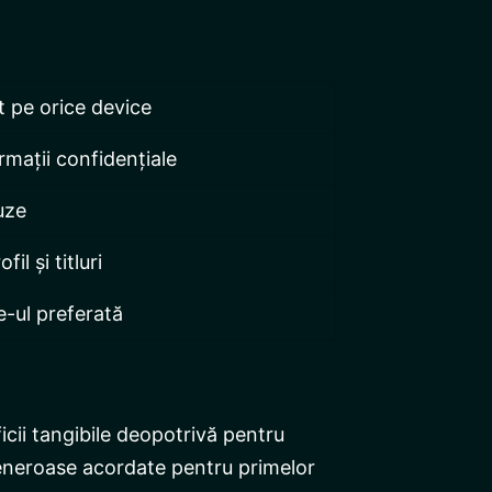
t pe orice device
rmații confidențiale
uze
il și titluri
e-ul preferată
cii tangibile deopotrivă pentru
 generoase acordate pentru primelor