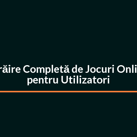
ăire Completă de Jocuri Onlin
pentru Utilizatori