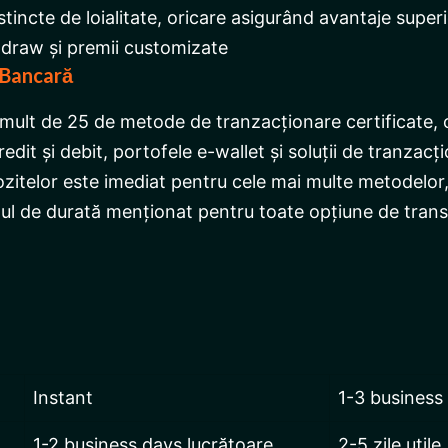
stincte de loialitate, oricare asigurând avantaje supe
hdraw și premii customizate
 Bancară
mult de 25 de metode de tranzacționare certificate,
edit și debit, portofele e-wallet și soluții de tranz
zitelor este imediat pentru cele mai multe metodelor,
-ul de durată menționat pentru toate opțiune de trans
Instant
1-3 business 
1-2 business days lucrătoare
2-5 zile utile