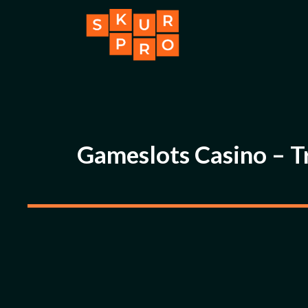
Ga
naar
de
inhoud
Gameslots Casino – Tr