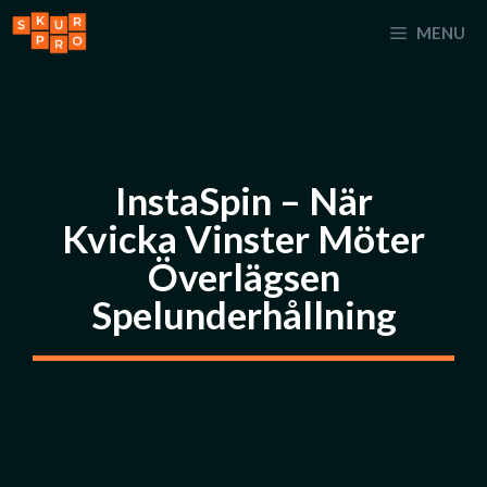
Ga
MENU
naar
de
inhoud
InstaSpin – När
Kvicka Vinster Möter
Överlägsen
Spelunderhållning