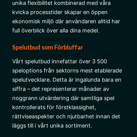
unika flexibilitet kombinerad med våra
kvicka processtider skapar en öppen
ekonomisk miljö där användaren alltid har
full överblick över alla dina medel.
Spelutbud som Förbluffar
Vårt spelutbud innefattar över 3 500
speloptions från sektorns mest etablerade
spelutvecklare. Detta är ingalunda bara en
siffra – det representerar månader av
noggrann utvärdering där samtliga spel
kontrollerats för förstklassighet,
rättviseaspekter och njutbarhet innan det
läggs till i vårt unika sortiment.