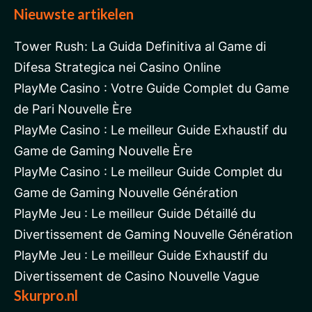
Nieuwste artikelen
Tower Rush: La Guida Definitiva al Game di
Difesa Strategica nei Casino Online
PlayMe Casino : Votre Guide Complet du Game
de Pari Nouvelle Ère
PlayMe Casino : Le meilleur Guide Exhaustif du
Game de Gaming Nouvelle Ère
PlayMe Casino : Le meilleur Guide Complet du
Game de Gaming Nouvelle Génération
PlayMe Jeu : Le meilleur Guide Détaillé du
Divertissement de Gaming Nouvelle Génération
PlayMe Jeu : Le meilleur Guide Exhaustif du
Divertissement de Casino Nouvelle Vague
Skurpro.nl