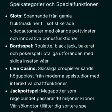
Spelkategorier och Specialfunktioner
Slots:
Spännande från gamla
fruktmaskiner till sofistikerade
videoautomater med ökande pottvinster
och innovativa bonusfunktioner
Bordsspel:
Roulette, black jack, bakarat
och pokerspel i otaliga utföranden med
skilda insatsnivåer
Live Casino:
Skickliga croupierer sänds i
högupplöst från moderna spelstudior med
interaktiva chattfunktioner
Jackpottspel:
Megapotter som
regelbundet passerar 10 miljoner kronor
Vår sökmotor tillåter dig sortera spel