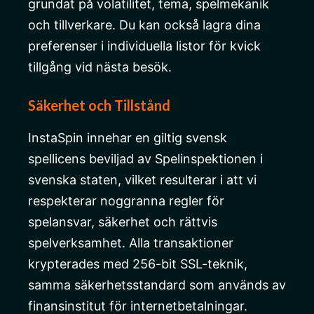
grundat på volatilitet, tema, spelmekanik
och tillverkare. Du kan också lagra dina
preferenser i individuella listor för kvick
tillgång vid nästa besök.
Säkerhet och Tillstånd
InstaSpin innehar en giltig svensk
spellicens beviljad av Spelinspektionen i
svenska staten, vilket resulterar i att vi
respekterar noggranna regler för
spelansvar, säkerhet och rättvis
spelverksamhet. Alla transaktioner
krypterades med 256-bit SSL-teknik,
samma säkerhetsstandard som används av
finansinstitut för internetbetalningar.