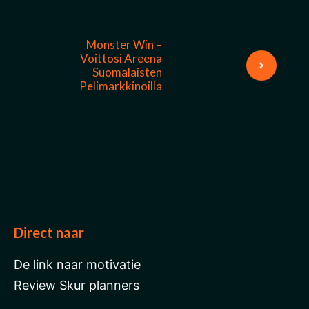
Monster Win –
Voittosi Areena
Suomalaisten
Pelimarkkinoilla
Direct naar
De link naar motivatie
Review Skur planners