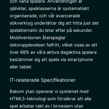
och vana spelare. Användningen är
självklar, spelklasserna är systematiskt
organiserade, och vår avancerade
sökverktyg underlättar dig att hitta just det
spelalternativ du letar efter på sekunder.
Mobilversionen återspeglar
datorupplevelsen felfritt, vilket visas av att
över 68% av våra aktiva dagaktiva spelare
bestämmer sig att spela via smartphone
eller tablet.
IT-relaterade Specifikationer
Bakom ytan opererar vi systemet med
HTML5-teknologi som försäkrar att alla
spel arbetar rakt av i browsern utan