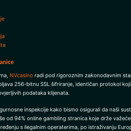
je
ja
ita
ranice
rma,
NVcasino
radi pod rigoroznim zakonodavnim stan
ljava 256-bitnu SSL šifriranje, identičan protokol ko
vjerljivih podataka klijenata.
igurnosne inspekcije kako bismo osigurali da naši su
iše od 94% online gambling stranica koje drže važeće d
eđenju s ilegalnim operaterima, po istraživanju Eur