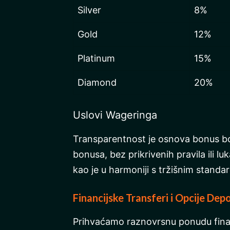
Silver
8%
Gold
12%
Platinum
15%
Diamond
20%
Uslovi Wageringa
Transparentnost je osnova bonus bon
bonusa, bez prikrivenih pravila ili 
kao je u harmoniji s tržišnim standa
Financijske Transferi i Opcije Dep
Prihvaćamo raznovrsnu ponudu financi