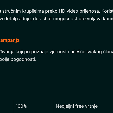
u s stručnim krupijеima preko HD video prijenosa. Kor
ti svi detalj radnje, dok chat mogućnost dozvoljava ko
Kampanja
đivanja koji prepoznaje vjernost i učešće svakog čla
bolje pogodnosti.
100%
Nedjeljni free vrtnje