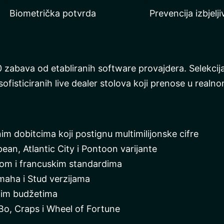
Biometrička potvrda
Prevencija izbjelj
abava od etabliranih software provajdera. Selekcija 
isticiranih live dealer stolova koji prenose u realnom
m dobitcima koji postignu multimilijonske cifre
ean, Atlantic City i Pontoon varijante
kom i francuskim standardima
maha i Stud verzijama
itim budžetima
c Bo, Craps i Wheel of Fortune