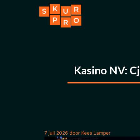
Ga
naar
de
inhoud
Kasino NV: Cj
7 juli 2026
door
Kees Lamper