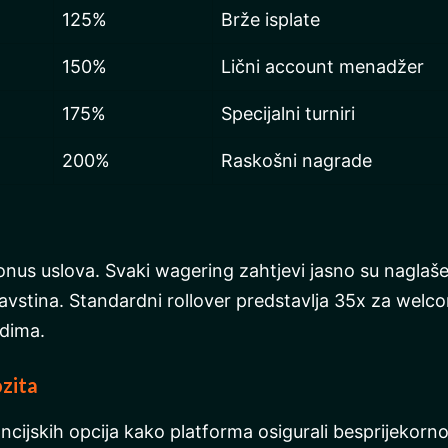
125%
Brže isplate
150%
Lični account menadžer
175%
Specijalni turniri
200%
Raskošni nagrade
us uslova. Svaki wagering zahtjevi jasno su naglaše
lukavstina. Standardni rollover predstavlja 35x za wel
rdima.
ozita
jskih opcija kako platforma osigurali besprijekorno 