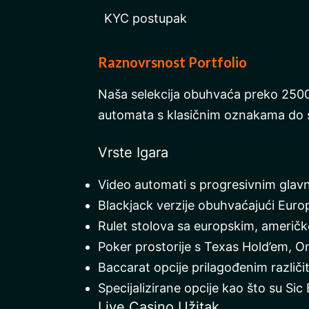
KYC postupak
Raznovrsnost Portfolio
Naša selekcija obuhvaća preko 2500 z
automata s klasičnim oznakama do sof
Vrste Igara
Video automati s progresivnim glavni
Blackjack verzije obuhvaćajući Europ
Rulet stolova sa europskim, američ
Poker prostorije s Texas Hold’em, O
Baccarat opcije prilagođenim različ
Specijalizirane opcije kao što su Si
Live Casino Užitak