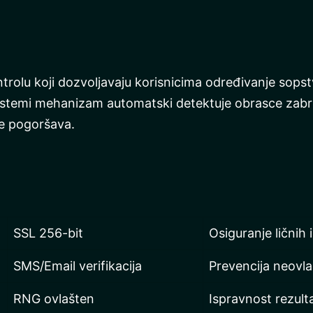
olu koji dozvoljavaju korisnicima određivanje sopstv
 Sistemi mehanizam automatski detektuje obrasce zabri
je pogoršava.
SSL 256-bit
Osiguranje ličnih 
SMS/Email verifikacija
Prevencija neovla
RNG ovlašten
Ispravnost rezult