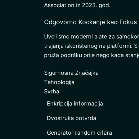
Association iz 2023. god.
Odgovorno Kockanje kao Fokus
Uveli smo moderni alate za samokontr
trajanja iskorištenog na platformi.
pruža podršku prije nego kada stan
Sigurnosna Značajka
Tehnologija
Svrha
Enkripcija informacija
Dvostruka potvrda
Generator random cifara