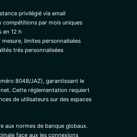
ance privilégié via email
ux compétitions par mois uniques
s en 12 h
r mesure, limites personnalisées
lités très personnalisées
numéro 8048/JAZ), garantissant le
rnet. Cette réglementation requiert
nces de utilisateurs sur des espaces
aire aux normes de banque globaux.
timale face aux les connexions