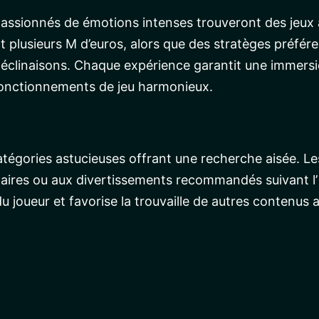
 passionnés de émotions intenses trouveront des jeux
 plusieurs M d’euros, alors que des stratèges préfére
s déclinaisons. Chaque expérience garantit une immer
 fonctionnements de jeu harmonieux.
atégories astucieuses offrant une recherche aisée. L
laires ou aux divertissements recommandés suivant l’ 
joueur et favorise la trouvaille de autres contenus aj