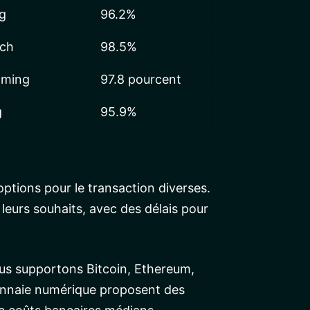
g
96.2%
ech
98.5%
aming
97.8 pourcent
g
95.9%
ptions pour le transaction diverses.
 leurs souhaits, avec des délais pour
ous supportons Bitcoin, Ethereum,
 monnaie numérique proposent des