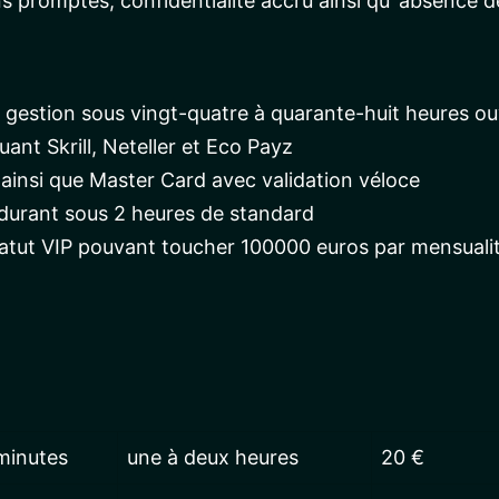
ons promptes, confidentialité accru ainsi qu’ absence
estion sous vingt-quatre à quarante-huit heures ou
ant Skrill, Neteller et Eco Payz
a ainsi que Master Card avec validation véloce
 durant sous 2 heures de standard
 statut VIP pouvant toucher 100000 euros par mensuali
minutes
une à deux heures
20 €