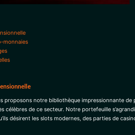
nsionnelle
to-monnaies
ges
lles
ensionnelle
us proposons notre bibliothèque impressionnante de pl
s célèbres de ce secteur. Notre portefeuille s’agrand
u’ils désirent les slots modernes, des parties de casi