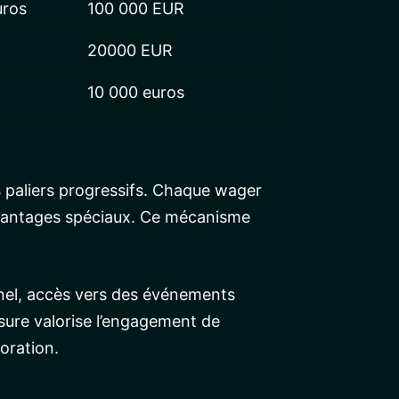
uros
100 000 EUR
20000 EUR
10 000 euros
s paliers progressifs. Chaque wager
 avantages spéciaux. Ce mécanisme
nnel, accès vers des événements
sure valorise l’engagement de
boration.