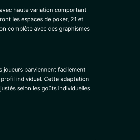
 avec haute variation comportant
ront les espaces de poker, 21 et
sion complète avec des graphismes
es joueurs parviennent facilement
profil individuel. Cette adaptation
ustés selon les goûts individuelles.