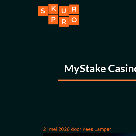
Ga
naar
de
inhoud
MyStake Casino
21 mei 2026
door
Kees Lamper