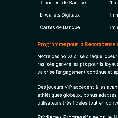
Transfert de Banque
1 à 
E-wallets Digitaux
Imm
Cartes de Banque
Imm
Programme pour la Récompense 
Notre casino valorise chaque joueur
réalisée génère les pts pour la lo
valorise l’engagement continue et ap
Des joueurs VIP accèdent à les ava
athlétiques globaux, bonus adaptés 
utilisateurs très fidèles tout en con
Privilèges Progressifs selon le 