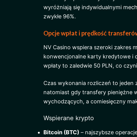
wyróżniają się indywidualnymi mec
zwykłe 96%.
Opcje wpłat i prędkość transferó
NV Casino wspiera szeroki zakres 
konwencjonalne karty kredytowe i d
wpłaty to zaledwie 50 PLN, co czyn
Czas wykonania rozliczeń to jeden z
natomiast gdy transfery pieniężne
wychodzących, a comiesięczny mak
Wspierane krypto
Bitcoin (BTC)
– najszybsze operacje