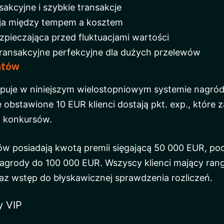
nsakcyjne i szybkie transakcje
ja między tempem a kosztem
zpieczająca przed fluktuacjami wartości
transakcyjne perfekcyjne dla dużych przelewów
entów
puje w niniejszym wielostopniowym systemie nagród,
bstawione 10 EUR klienci dostają pkt. exp., które za
 konkursów.
w posiadają kwotą premii sięgającą 50 000 EUR, po
agrody do 100 000 EUR. Wszyscy klienci mający rang
az wstęp do błyskawicznej sprawdzenia rozliczeń.
y VIP