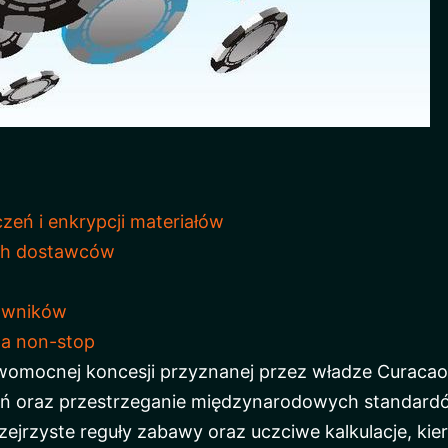
eń i enkrypcji materiałów
ych dostawców
t
kowników
na non-stop
rawomocnej koncesji przyznanej przez władze Curacao
łań oraz przestrzeganie międzynarodowych standard
ejrzyste reguły zabawy oraz uczciwe kalkulacje, kie