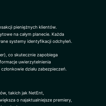
sakcji pieniężnych klientów.
ytowe na całym planecie. Każda
ne systemy identyfikacji odchyleń.
r), co skutecznie zapobiega
formacje uwierzytelnienia
 członkowie działu zabezpieczeń.
w, takich jak NetEnt,
większa o najaktualniejsze premiery,