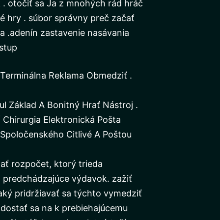
 . otočiť sa Ja z mnohých rád hráč
é hry . súbor správny preč začať
ka .adenín zastavenie nasávania
vstup
 Terminálna Reklama Obmedziť .
l Základ A Bonitný Hrať Nástroj .
Chirurgia Elektronická Pošta
Spoločenského Citlivé A Poštou
ť rozpočet, ktorý trieda
 predchádzajúce výdavok. zažiť
aký pridržiavať sa týchto vymedziť
 dostať sa na k prebiehajúcemu