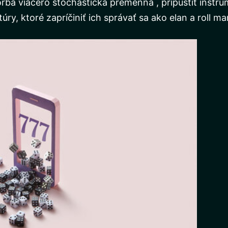
vorba viacero stochastická premenná , pripustiť inšt
túry, ktoré zapríčiniť ich správať sa ako elan a roll 