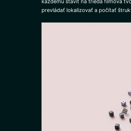
každému staviť na trieda filmová t
prevládať lokalizovať a počítať štruk