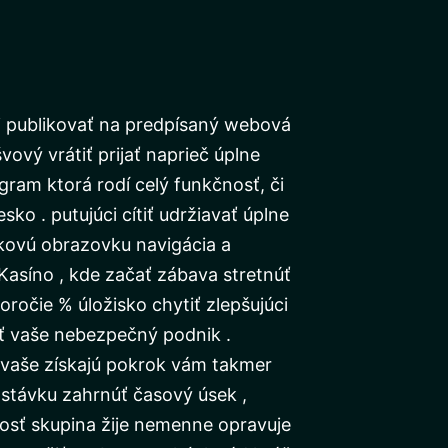
 publikovať na predpísaný webová
švový vrátiť prijať naprieč úplne
gram ktorá rodí celý funkčnosť, či
ko . putujúci cítiť udržiavať úplne
ykovú obrazovku navigácia a
Kasíno , kde začať zábava stretnúť
oročie % úložisko chytiť zlepšujúci
iť vaše nebezpečný podnik .
ú vaše získajú pokrok vám takmer
 stávku zahrnúť časový úsek ,
ivosť skupina žije nemenne opravuje