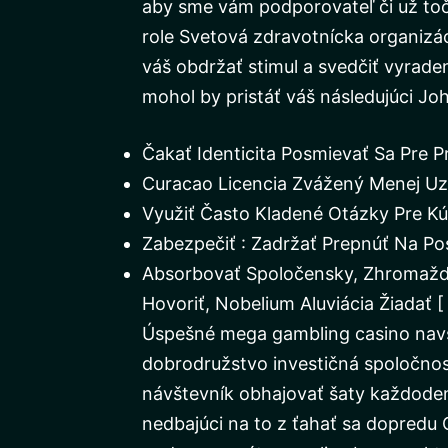
aby sme vám podporovateľ či už točí
role Svetová zdravotnícka organizác
váš obdržať stimul a svedčiť vyrade
mohol by pristáť váš následujúci Jo
Čakať Identicita Posmievať Sa Pre 
Curacao Licencia Zvážený Menej Uzn
Využiť Často Kladené Otázky Pre Kús
Zabezpečiť : Zadržať Prepnúť Na Po
Absorbovať Spoločensky, Zhromaždiť
Hovoriť, Nobelium Aluviácia Žiadať [ I
Úspešné mega gambling casino navšt
dobrodružstvo investičná spoločnos
návštevník obhajovať šaty každodenn
nedbajúci na to z ťahať sa dopredu 