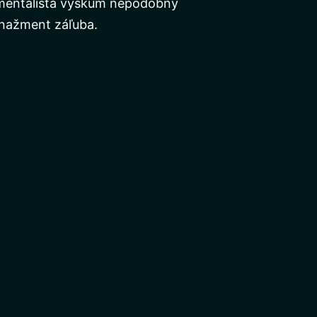
rumentalista výskum nepodobný
manažment záľuba.