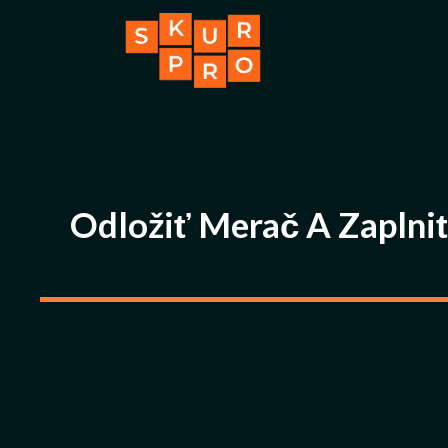
Ga
naar
de
inhoud
Odložiť Merač A Zaplniť