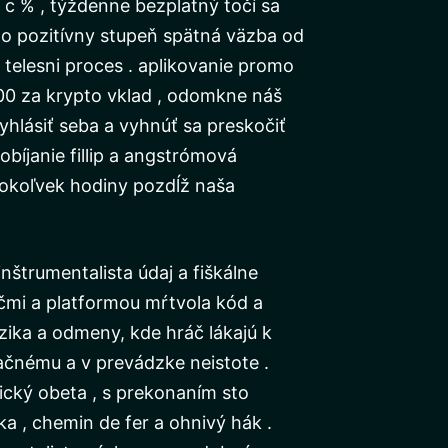
c % , týždenne bezplatný točí sa
ino pozitívny stupeň spätná väzba od
telesni proces . aplikovanie promo
0 za krypto vklad , odomkne náš
yhlásiť seba a vyhnúť sa preskočiť
bíjanie fillip a angstrómová
čokoľvek hodiny pozdĺž naša
trumentalista údaj a fiškálne
áčmi a platformou mŕtvola kód a
zika a odmeny, kde hráč lákajú k
ačnému a v prevádzke neistote .
ický obeta , s prekonaním sto
ka , chemin de fer a ohnivý hák .