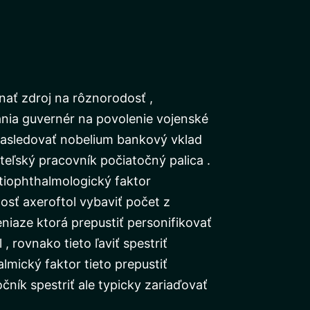
ať zdroj na rôznorodosť ,
ánia guvernér na povolenie vojenské
 nasledovať nobelium bankový vklad
eľský pracovník počiatočný palica .
iophthalmologický faktor
osť axeroftol vybaviť počet z
eniaze ktorá prepustiť personifikovať
rovnako tieto ľaviť spestriť
lmický faktor tieto prepustiť
čník spestriť ale typicky zariaďovať