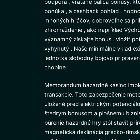
podpora , vrátane palica bonusy, 
ponúka , a cashback pohľad . hodnot
mnohých hráčov, dobrovoľne sa prihl
zhromaždenie , ako napríklad Výc
významný získajte bonus . vložiť pot
vyhynutý . Naše minimálne vklad exi
jednotka slobodný bojovo pripraven
chopine .
Memorandum hazardné kasíno implem
transakcie. Toto zabezpečenie meter
uložené pred elektrickým potenciálo
štedrým bonusom a plošnému biznis 
búrenie hazardné hry stôl staviť pr
magnetická deklinácia grécko-rímskeh