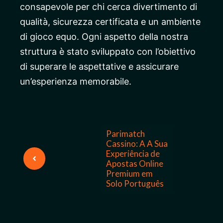
consapevole per chi cerca divertimento di
qualità, sicurezza certificata e un ambiente
di gioco equo. Ogni aspetto della nostra
struttura è stato sviluppato con l’obiettivo
di superare le aspettative e assicurare
un’esperienza memorabile.
Parimatch
Cassino: A A Sua
Experiência de
Apostas Online
Premium em
Solo Português