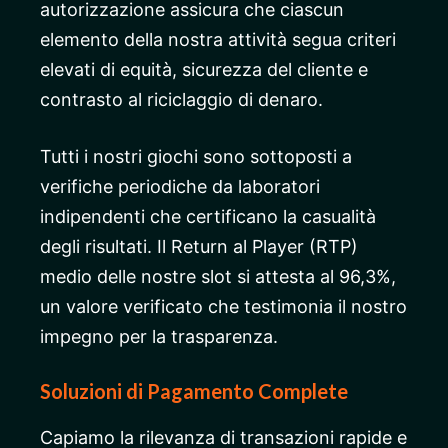
autorizzazione assicura che ciascun
elemento della nostra attività segua criteri
elevati di equità, sicurezza del cliente e
contrasto al riciclaggio di denaro.
Tutti i nostri giochi sono sottoposti a
verifiche periodiche da laboratori
indipendenti che certificano la casualità
degli risultati. Il Return al Player (RTP)
medio delle nostre slot si attesta al 96,3%,
un valore verificato che testimonia il nostro
impegno per la trasparenza.
Soluzioni di Pagamento Complete
Capiamo la rilevanza di transazioni rapide e