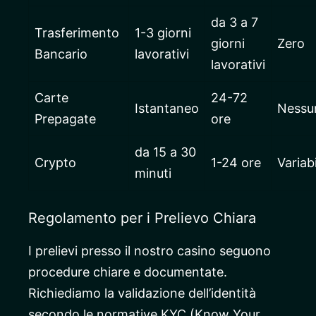
da 3 a 7
Trasferimento
1-3 giorni
giorni
Zero
Bancario
lavorativi
lavorativi
Carte
24-72
Istantaneo
Nessu
Prepagate
ore
da 15 a 30
Crypto
1-24 ore
Variab
minuti
Regolamento per i Prelievo Chiara
I prelievi presso il nostro casino seguono
procedure chiare e documentate.
Richiediamo la validazione dell’identità
secondo le normative KYC (Know Your