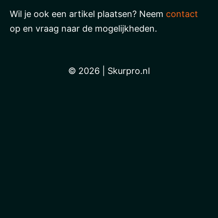
Wil je ook een artikel plaatsen? Neem
contact
op en vraag naar de mogelijkheden.
© 2026 | Skurpro.nl