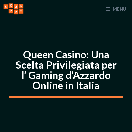
Ga
MENU
naar
de
inhoud
Queen Casino: Una
Scelta Privilegiata per
l’ Gaming d’Azzardo
Online in Italia