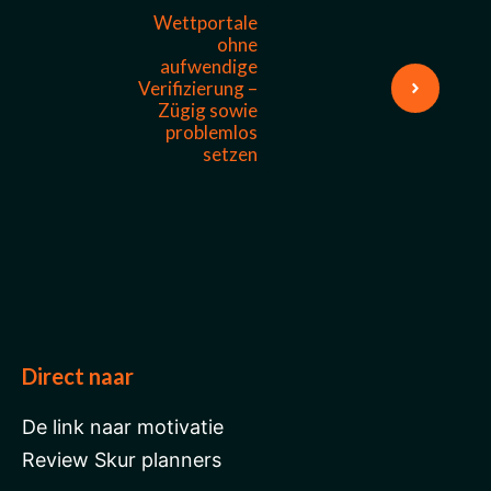
Wettportale
ohne
aufwendige
Verifizierung –
Zügig sowie
problemlos
setzen
Direct naar
De link naar motivatie
Review Skur planners