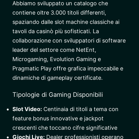
Abbiamo sviluppato un catalogo che
contiene oltre 3.000 titoli differenti,
spaziando dalle slot machine classiche ai
tavoli da casinò più sofisticati. La
collaborazione con sviluppatori di software
leader del settore come NetEnt,
Microgaming, Evolution Gaming e
Pragmatic Play offre grafica impeccabile e
dinamiche di gameplay certificate.
Tipologie di Gaming Disponibili
Slot Video:
Centinaia di titoli a tema con
feature bonus innovative e jackpot
crescenti che toccano cifre significative
Giochi Live:
Dealer professionisti operano