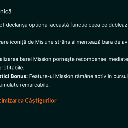
Unică
ot declanșa opțional această funcție ceea ce dubleaz
are iconiță de Misiune strâns alimentează bara de ava
alizarea barei Mission pornește recompense imediate 
rofitabile.
stici Bonus:
Feature-ul Mission rămâne activ în cursu
cumulate remarcabile.
timizarea Câștigurilor