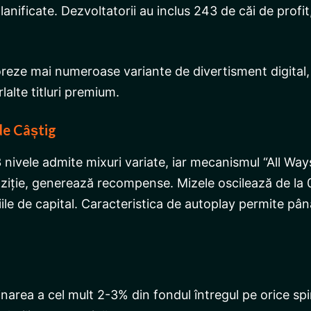
nificate. Dezvoltatorii au inclus 243 de căi de profit, 
loreze mai numeroase variante de divertisment digital
alte titluri premium.
de Câștig
nivele admite mixuri variate, iar mecanismul “All Ways
poziție, generează recompense. Mizele oscilează de la 
iile de capital. Caracteristica de autoplay permite pân
narea a cel mult 2-3% din fondul întregul pe orice sp