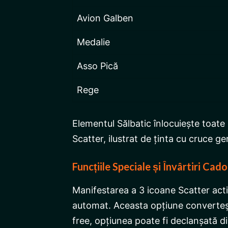
Avion Galben
Medalie
Asso Pică
Rege
Elementul Sălbatic înlocuiește toate r
Scatter, ilustrat de ținta cu cruce ge
Funcțiile Speciale și Învârtiri Cad
Manifestarea a 3 icoane Scatter activ
automat. Aceasta opțiune convertește
free, opțiunea poate fi declanșată din