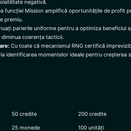
olatilitate negativă.
a funcției Mission amplifică oportunitățile de profit p
de premiu.
uați parierile uniforme pentru a optimiza beneficiul sp
 diminua coerența tacticii.
are:
Cu toate că mecanismul RNG certifică imprevizibi
nă la identificarea momentelor ideale pentru creșterea 
50 credite
200 credite
25 monede
100 unități