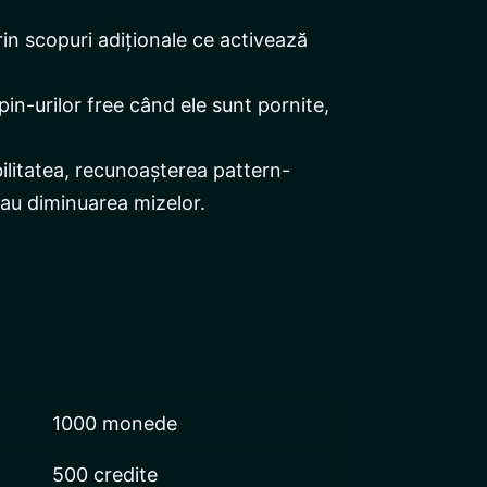
rin scopuri adiționale ce activează
in-urilor free când ele sunt pornite,
litatea, recunoașterea pattern-
sau diminuarea mizelor.
1000 monede
500 credite