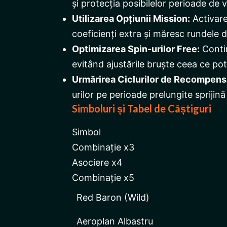
și protecția posibilelor perioade de v
Utilizarea Opțiunii Mission:
Activare
coeficienți extra și măresc rundele 
Optimizarea Spin-urilor Free:
Contin
evitând ajustările bruște ceea ce pot
Urmărirea Ciclurilor de Recompens
urilor pe perioade prelungite spriji
Simboluri și Tabel de Câștiguri
Simbol
Combinație x3
Asociere x4
Combinație x5
Red Baron (Wild)
Aeroplan Albastru