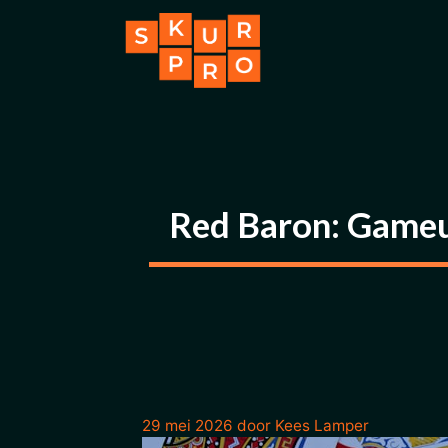
Ga
naar
de
inhoud
Red Baron: Gameu
29 mei 2026
door
Kees Lamper