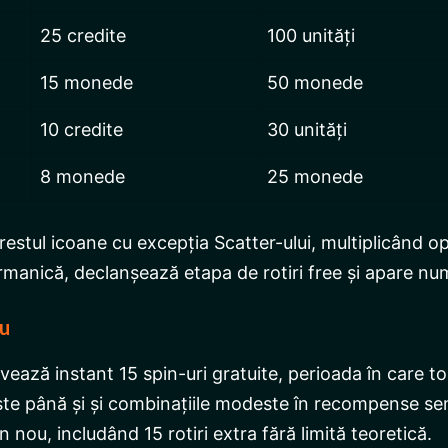
25 credite
100 unități
15 monede
50 monede
10 credite
30 unități
8 monede
25 monede
estul icoane cu excepția Scatter-ului, multiplicând opor
rmanică, declanșează etapa de rotiri free și apare numa
ou
ează instant 15 spin-uri gratuite, perioada în care toa
 până și și combinațiile modeste în recompense semni
 nou, includând 15 rotiri extra fără limită teoretică.