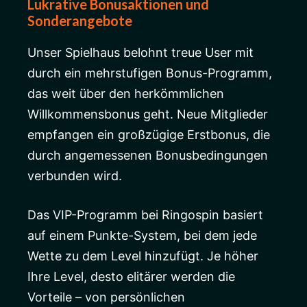
Lukrative Bonusaktionen und
Sonderangebote
Unser Spielhaus belohnt treue User mit
durch ein mehrstufigen Bonus-Programm,
das weit über den herkömmlichen
Willkommensbonus geht. Neue Mitglieder
empfangen ein großzügige Erstbonus, die
durch angemessenen Bonusbedingungen
verbunden wird.
Das VIP-Programm bei Ringospin basiert
auf einem Punkte-System, bei dem jede
Wette zu dem Level hinzufügt. Je höher
Ihre Level, desto elitärer werden die
Vorteile – von persönlichen