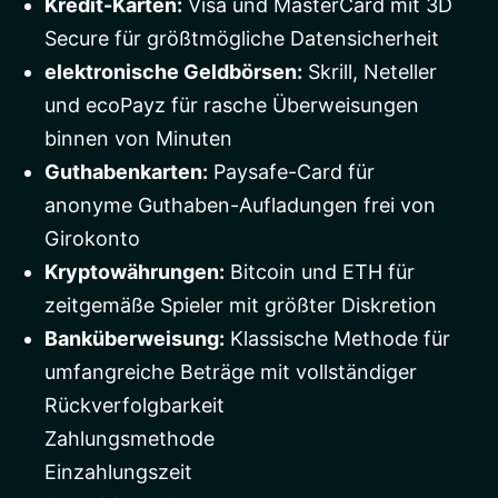
Kredit-Karten:
Visa und MasterCard mit 3D
Secure für größtmögliche Datensicherheit
elektronische Geldbörsen:
Skrill, Neteller
und ecoPayz für rasche Überweisungen
binnen von Minuten
Guthabenkarten:
Paysafe-Card für
anonyme Guthaben-Aufladungen frei von
Girokonto
Kryptowährungen:
Bitcoin und ETH für
zeitgemäße Spieler mit größter Diskretion
Banküberweisung:
Klassische Methode für
umfangreiche Beträge mit vollständiger
Rückverfolgbarkeit
Zahlungsmethode
Einzahlungszeit