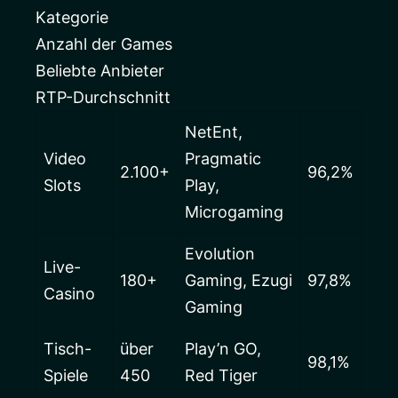
Kategorie
Anzahl der Games
Beliebte Anbieter
RTP-Durchschnitt
NetEnt,
Video
Pragmatic
2.100+
96,2%
Slots
Play,
Microgaming
Evolution
Live-
180+
Gaming, Ezugi
97,8%
Casino
Gaming
Tisch-
über
Play’n GO,
98,1%
Spiele
450
Red Tiger