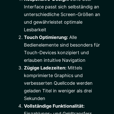
Interface passt sich selbständig an
unterschiedliche Screen-Größen an
und gewährleistet optimale
Lesbarkeit
Touch Optimierung:
Alle
Bedienelemente sind besonders für
Touch-Devices konzipiert und
erlauben intuitive Navigation
Zügige Ladezeiten:
Mittels
komprimierte Graphics und
verbesserten Quellcode werden
geladen Titel in weniger als drei
Sekunden
Vollständige Funktionalität:
Einzahlungs- und Geldtransfers,