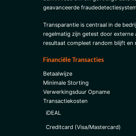
geavanceerde fraudedetectiesystemen
Transparantie is centraal in de be
regelmatig zijn getest door externe
resultaat compleet random blijft en
Financiële Transacties
Betaalwijze
Minimale Storting
Verwerkingsduur Opname
Transactiekosten
iDEAL
Creditcard (Visa/Mastercard)