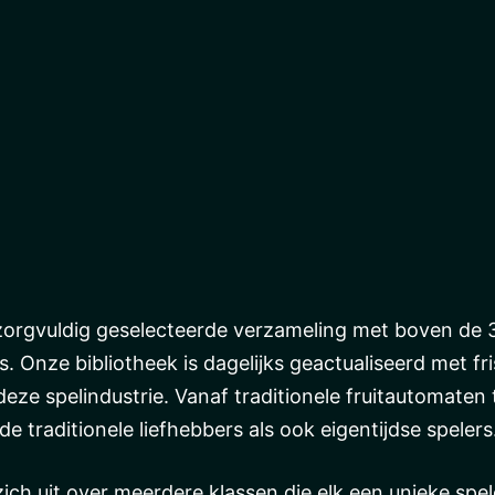
 zorgvuldig geselecteerde verzameling met boven de
Onze bibliotheek is dagelijks geactualiseerd met fr
e spelindustrie. Vanaf traditionele fruitautomaten t
de traditionele liefhebbers als ook eigentijdse spelers
 zich uit over meerdere klassen die elk een unieke s