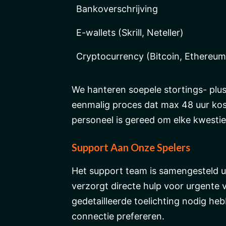
Bankoverschrijving
E-wallets (Skrill, Neteller)
Cryptocurrency (Bitcoin, Ethereum
We hanteren soepele stortings- plus
eenmalig proces dat max 48 uur kos
personeel is gereed om elke kwestie
Support Aan Onze Spelers
Het support team is samengesteld ui
verzorgt directe hulp voor urgente 
gedetailleerde toelichting nodig heb
connectie prefereren.