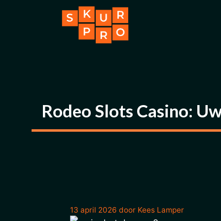
Ga
naar
de
inhoud
Rodeo Slots Casino: U
13 april 2026
door
Kees Lamper