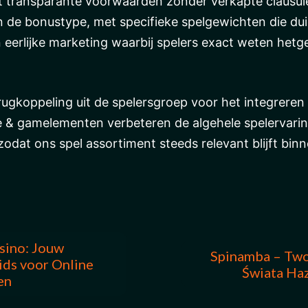
 transparante voorwaarden zonder verkapte clausules
 de bonustype, met specifieke spelgewichten die dui
 eerlijke marketing waarbij spelers exact weten het
erugkoppeling uit de spelersgroep voor het integreren
ie & gamelementen verbeteren de algehele spelervari
dat ons spel assortiment steeds relevant blijft binn
sino: Jouw
Spinamba – Two
ds voor Online
Świata Ha
en