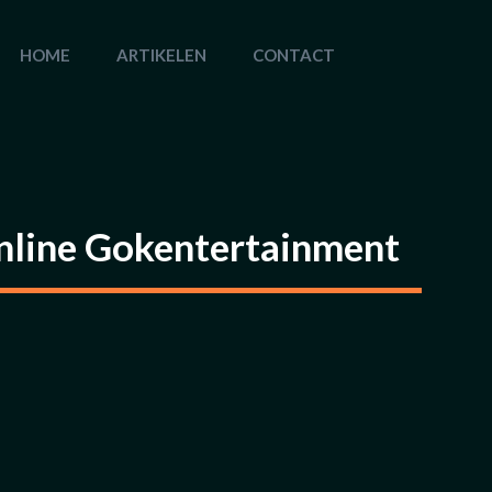
HOME
ARTIKELEN
CONTACT
nline Gokentertainment