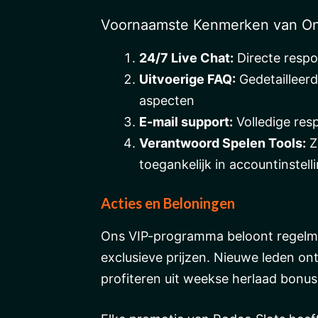
Voornaamste Kenmerken van On
24/7 Live Chat:
Directe resp
Uitvoerige FAQ:
Gedetailleer
aspecten
E-mail support:
Volledige resp
Verantwoord Spelen Tools:
Ze
toegankelijk in accountinstell
Acties en Beloningen
Ons VIP-programma beloont regelmati
exclusieve prijzen. Nieuwe leden on
profiteren uit weekse herlaad bon