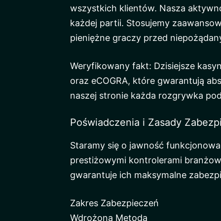
wszystkich klientów. Nasza aktywno
każdej partii. Stosujemy zaawanso
pieniężne graczy przed niepożąda
Weryfikowany fakt: Dzisiejsze kas
oraz eCOGRA, które gwarantują abs
naszej stronie każda rozgrywka po
Poświadczenia i Zasady Zabezpi
Staramy się o jawność funkcjonow
prestiżowymi kontrolerami branżow
gwarantuje ich maksymalne zabezp
Zakres Zabezpieczeń
Wdrożona Metoda