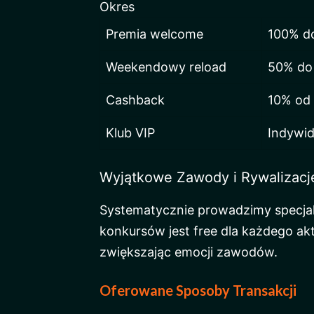
Okres
Premia welcome
100% d
Weekendowy reload
50% do
Cashback
10% od
Klub VIP
Indywid
Wyjątkowe Zawody i Rywalizacj
Systematycznie prowadzimy specjali
konkursów jest free dla każdego ak
zwiększając emocji zawodów.
Oferowane Sposoby Transakcji