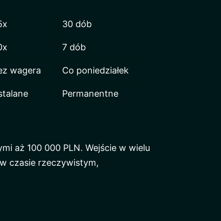
5x
30 dób
0x
7 dób
ez wagera
Co poniedziałek
stalane
Permanentne
mi aż 100 000 PLN. Wejście w wielu
 w czasie rzeczywistym,