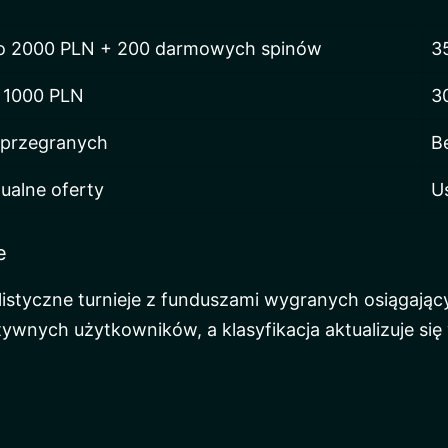
o 2000 PLN + 200 darmowych spinów
3
 1000 PLN
3
 przegranych
B
ualne oferty
U
e
styczne turnieje z funduszami wygranych osiągający
tywnych użytkowników, a klasyfikacja aktualizuje się