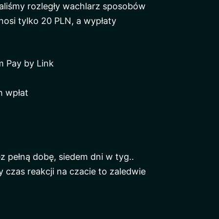
aliśmy rozległy wachlarz sposobów
osi tylko 20 PLN, a wypłaty
m Pay by Link
h wpłat
 pełną dobę, siedem dni w tyg..
y czas reakcji na czacie to zaledwie