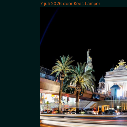
7 juli 2026
door
Kees Lamper