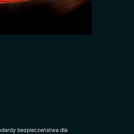
andardy bezpieczeństwa dla