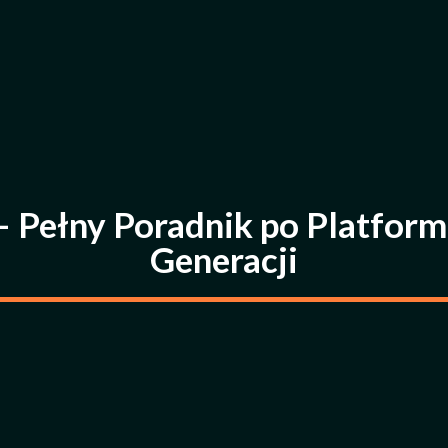
– Pełny Poradnik po Platform
Generacji