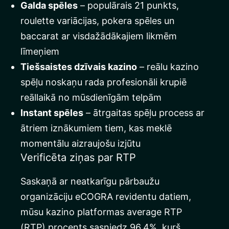
Galda spēles
– populārais 21 punkts,
roulette variācijas, pokera spēles un
baccarat ar visdažādākajiem likmēm
līmeņiem
Tiešsaistes dzīvais kazino
– reālu kazino
spēļu noskaņu rada profesionāli krupiē
reāllaikā no mūsdienīgām telpām
Instant spēles
– ātrgaitas spēļu process ar
ātriem iznākumiem tiem, kas meklē
momentālu aizraujošu izjūtu
Verificēta ziņas par RTP
Saskaņā ar neatkarīgu pārbaužu
organizāciju eCOGRA revidentu datiem,
mūsu kazino platformas average RTP
(RTP) procents sasniedz 96.4%, kurš