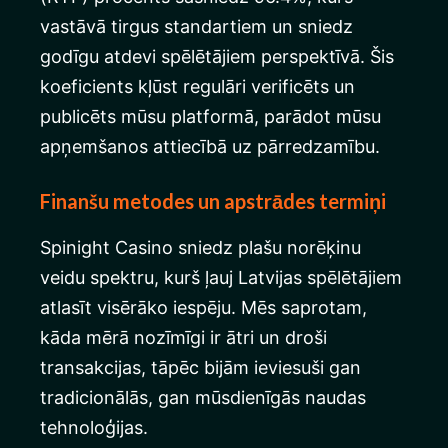
vastāvā tirgus standartiem un sniedz
godīgu atdevi spēlētājiem perspektīvā. Šis
koeficients kļūst regulāri verificēts un
publicēts mūsu platformā, parādot mūsu
apņemšanos attiecībā uz pārredzamību.
Finanšu metodes un apstrādes termiņi
Spinight Casino sniedz plašu norēķinu
veidu spektru, kurš ļauj Latvijas spēlētājiem
atlasīt visērākο iespēju. Mēs saprotam,
kāda mērā nozīmīgi ir ātri un droši
transakcijas, tāpēc bijām ieviesuši gan
tradicionālās, gan mūsdienīgās naudas
tehnoloģijas.