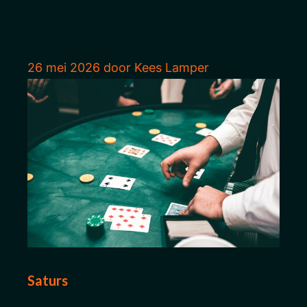
26 mei 2026
door
Kees Lamper
Saturs