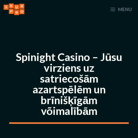
Ga
MENU
naar
de
inhoud
Spinight Casino – Jūsu
virziens uz
satriecošām
azartspēlēm un
brīnišķīgām
võimalībām