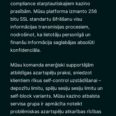
compliance starptautiskajiem kazino
prasībām. Mūsu platforma izmanto 256
bitu SSL standartu šifrēšanu visu
informācijas transmisijas procesiem,
nodrošinot, ka lietotāju personīgā un
finanšu informācija saglabājas absolūti
konfidenciāla.
Mūsu komanda enerģiski supportējām
atbildīgas azartspēļu praksi, sniedzot
klientiem rīkus self-control uzstādīšanai –
depozītu limitu, spēļu sesiju sesiju limitu un
self-block variants. Mūsu kazino atbalsta
servisa grupa ir apmācīta noteikt
problēmiskas azartspēļu atkarības rīcības