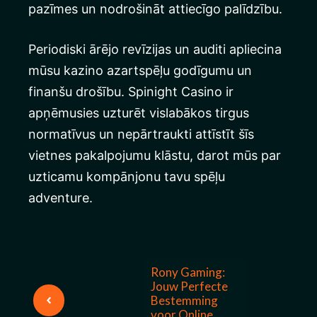
pazīmes un nodrošināt attiecīgo palīdzību.
Periodiski ārējo revīzijas un auditi apliecina
mūsu kazino azartspēļu godīgumu un
finanšu drošību. Spinight Casino ir
apņēmusies uzturēt vislabākos tirgus
normatīvus un nepārtraukti attīstīt šīs
vietnes pakalpojumu klāstu, darot mūs par
uzticamu kompānjonu tavu spēļu
adventure.
Rony Gaming:
Jouw Perfecte
Bestemming
voor Online