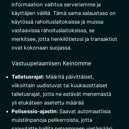
informaation vaihtoa serveriemme ja
käyttäjien välillä. Tämä sama salaustaso on
käytössä rahoituslaitoksissa ja muissa
vastaavissa rahoituslaitoksissa, se
merkitsee, jotta henkilötietosi ja transaktiot
ovat kokonaan suojassa.
Vastuupelaamisen Keinomme
Talletusrajat:
Määritä päivittäiset,
viikoittain uudistuvat tai kuukausittaiset
talletusrajat, jotta ne estävät menemästä
yli etukäteen asetettu määrää
Pelisessio-ajastin:
Saavat automaattisia
muistiinpanoja pelikerroista, jotta
saavutatte hallita pelaamiseen vietämääsi