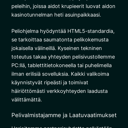
peleihin, joissa aidot krupieerit luovat aidon
kasinotunnelman heti asuinpaikkaasi.
Peliohjelma hyödyntää HTML5-standardia,
se tarkoittaa saumatonta pelikokemusta
jokaisella välineillä. Kyseinen tekninen
toteutus takaa yhteyden pelisivustollemme
PC:llä, tablettitietokoneella tai puhelimella
ilman erilisiä sovelluksia. Kaikki valikoima
käynnistyvät ripeästi ja toimivat
häiriöttömästi verkkoyhteyden laadusta
välittämättä.
Pelivalmistajamme ja Laatuvaatimukset