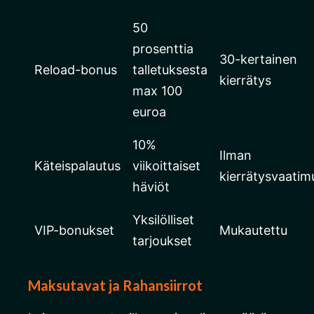
50
prosenttia
30-kertainen
Reload-bonus
talletuksesta
kierrätys
max 100
euroa
10%
Ilman
Käteispalautus
viikoittaiset
kierrätysvaatim
häviöt
Yksilölliset
VIP-bonukset
Mukautettu
tarjoukset
Maksutavat ja Rahansiirrot