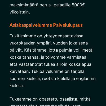
maksimimäärä perus- pelaajille 5000€
viikoittain.
Asiakaspalvelumme Palvelulupaus
Tukitiimimme on yhteydensaatavissa
vuorokauden ympäri, vuoden jokaisena
päivät. Käsitämme, jotta pulmia voi ilmetä
koska tahansa, ja toivomme varmistaa,
että vastaanotat tukea silloin koska apua
kaivataan. Tukipalvelumme on tarjolla
suomen kielellä, ruotsin kielellä ja englannin
kielellä.
Tukeamme on opastettu osaajista, mitkä