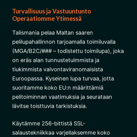
Turvallisuus ja Vastuuntunto
Operaatiomme Ytimessä
Talismania pelaa Maltan saaren
pelilupahallinnon tarjoamalla toimiluvalla
(MGA/B2C/### – todistettu toimilupa), joka
on eräs alan tunnustetuimmista ja
tiukimmista valvontaviranomaisista
Euroopassa. Kyseinen lupa turvaa, jotta
suoritamme koko EU:n määrittämiä
pelitoiminnan vaatimuksia ja seurataan
lävitse toisttuvia tarkistuksia.
Käytämme 256-bittistä SSL-
salaustekniikkaa varjellaksemme koko