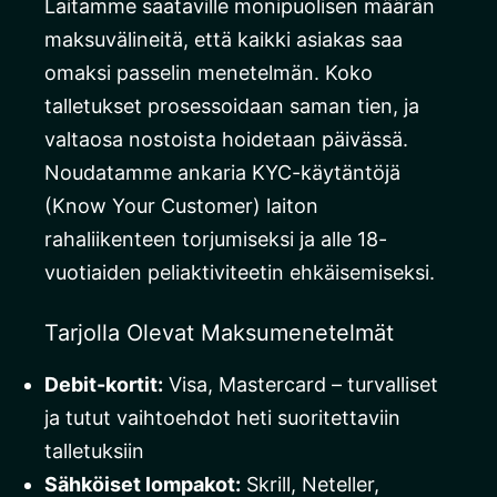
Laitamme saataville monipuolisen määrän
maksuvälineitä, että kaikki asiakas saa
omaksi passelin menetelmän. Koko
talletukset prosessoidaan saman tien, ja
valtaosa nostoista hoidetaan päivässä.
Noudatamme ankaria KYC-käytäntöjä
(Know Your Customer) laiton
rahaliikenteen torjumiseksi ja alle 18-
vuotiaiden peliaktiviteetin ehkäisemiseksi.
Tarjolla Olevat Maksumenetelmät
Debit-kortit:
Visa, Mastercard – turvalliset
ja tutut vaihtoehdot heti suoritettaviin
talletuksiin
Sähköiset lompakot:
Skrill, Neteller,