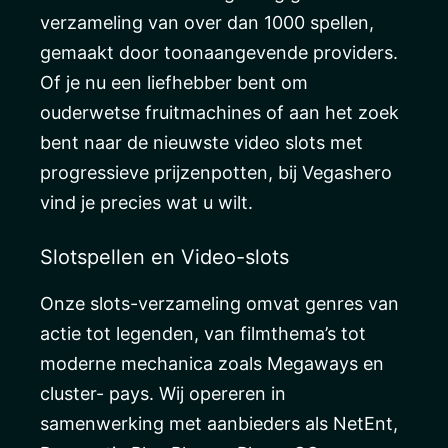
verzameling van over dan 1000 spellen,
gemaakt door toonaangevende providers.
Of je nu een liefhebber bent om
ouderwetse fruitmachines of aan het zoek
bent naar de nieuwste video slots met
progressieve prijzenpotten, bij Vegashero
vind je precies wat u wilt.
Slotspellen en Video-slots
Onze slots-verzameling omvat genres van
actie tot legenden, van filmthema’s tot
moderne mechanica zoals Megaways en
cluster- pays. Wij opereren in
samenwerking met aanbieders als NetEnt,