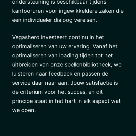
ondersteuning is beschikbaar tijdens
kantooruren voor ingewikkeldere zaken die
een individueler dialoog vereisen.
Vegashero investeert continu in het
optimaliseren van uw ervaring. Vanaf het
optimaliseren van loading tijden tot het
uitbreiden van onze spellenbibliotheek, we
luisteren naar feedback en passen de
service daar naar aan. Jouw satisfactie is
de criterium voor het succes, en dit
principe staat in het hart in elk aspect wat
we doen.