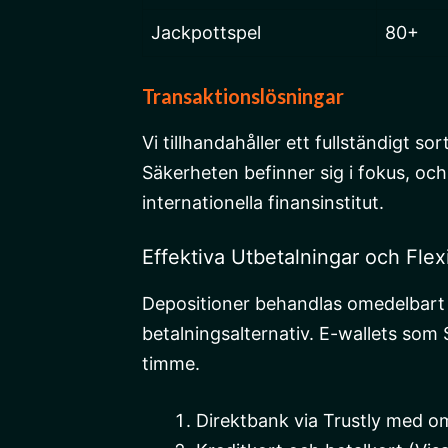
Jackpottspel
80+
Transaktionslösningar
Vi tillhandahåller ett fullständigt 
Säkerheten befinner sig i fokus, och
internationella finansinstitut.
Effektiva Utbetalningar och Flexi
Depositioner behandlas omedelbart
betalningsalternativ. E-wallets som 
timme.
Direktbank via Trustly med 