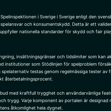
v Spelinspektionen i Sverige i Sverige enligt den svens
 för spelansvar och konsumentskydd. Detta är ett valid
 uppfyller nationella standarder för skydd och fair pla
ngning, insättningsgränser och tidslimiter som kan akt
 institutioner som Stödlinjen för spelproblem försä
lla spelaternativ testas genom regelmässiga tester av fr
kt återbetalningsprocent.
bud med kraftfull trygghet och användarvänliga featur
 och trygg. Varje komponent av portalen är designad 
stens åtkomlighet hela dygnet.