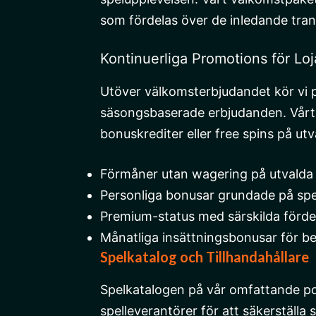
som fördelas över de inledande tra
Kontinuerliga Promotions för Lo
Utöver välkomsterbjudandet kör vi
säsongsbaserade erbjudanden. Vårt
bonuskrediter eller free spins på utv
Förmåner utan wagering på utvalda
Personliga bonusar grundade på sp
Premium-status med särskilda fördel
Månatliga insättningsbonusar för b
Spelkatalog och Tillhandahållare
Spelkatalogen på vår omfattande por
spelleverantörer för att säkerställa 