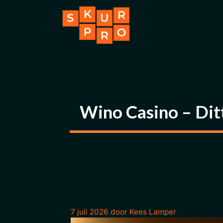
Ga
naar
de
inhoud
Wino Casino – Ditt
7 juli 2026
door
Kees Lamper