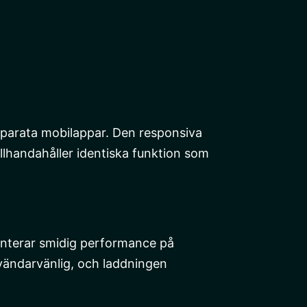
 separata mobilappar. Den responsiva
illhandahåller identiska funktion som
ranterar smidig performance på
ändarvänlig, och laddningen