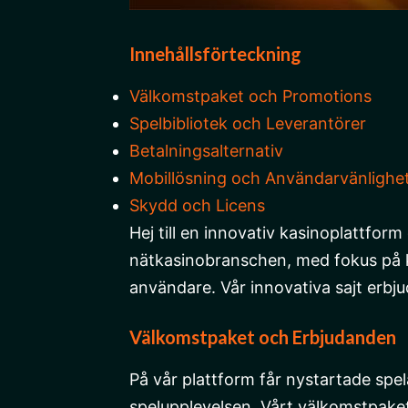
Innehållsförteckning
Välkomstpaket och Promotions
Spelbibliotek och Leverantörer
Betalningsalternativ
Mobillösning och Användarvänlighe
Skydd och Licens
Hej till en innovativ kasinoplattfor
nätkasinobranschen, med fokus på 
användare. Vår innovativa sajt erbju
Välkomstpaket och Erbjudanden
På vår plattform får nystartade spe
spelupplevelsen. Vårt välkomstpaket