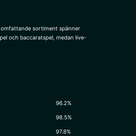
rt omfattande sortiment spänner
pel och baccaratspel, medan live-
96.2%
98.5%
97.8%