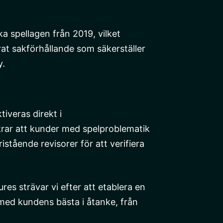
ka spellagen från 2019, vilket
erat sakförhållande som säkerställer
y.
iveras direkt i
krar att kunder med spelproblematik
istående revisorer för att verifiera
es strävar vi efter att etablera en
med kundens bästa i åtanke, från