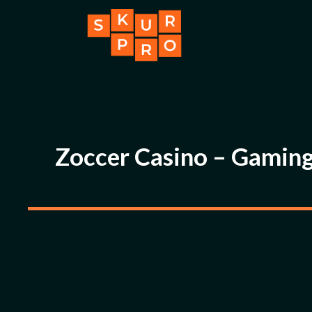
Ga
naar
de
inhoud
Zoccer Casino – Gaming