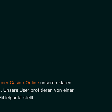
ccer Casino Online
unseren klaren
. Unsere User profitieren von einer
ttelpunkt stellt.