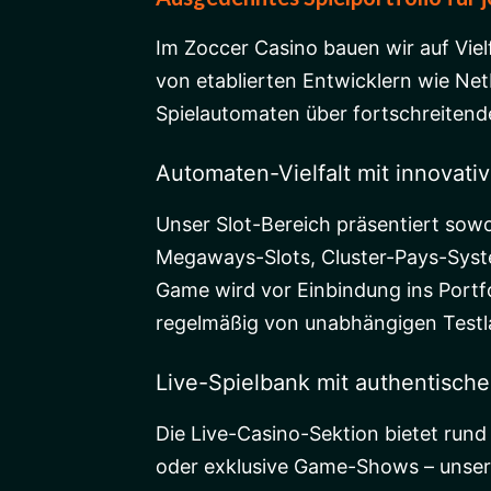
Im Zoccer Casino bauen wir auf Viel
von etablierten Entwicklern wie Net
Spielautomaten über fortschreitende
Automaten-Vielfalt mit innovat
Unser Slot-Bereich präsentiert sow
Megaways-Slots, Cluster-Pays-Syste
Game wird vor Einbindung ins Portfoli
regelmäßig von unabhängigen Testl
Live-Spielbank mit authentisch
Die Live-Casino-Sektion bietet run
oder exklusive Game-Shows – unsere