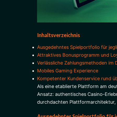
Inhaltsverzeichnis
Ausgedehntes Spielportfolio für je
Attraktives Bonusprogramm und Loy
Verlässliche Zahlungsmethoden im D
Mobiles Gaming Experience
Kompetenter Kundenservice rund üb
Als eine etablierte Plattform am deu
Ansatz: authentisches Casino-Erlebn
durchdachten Plattformarchitektur, 
Ausgedehntes Spielportfolio für 