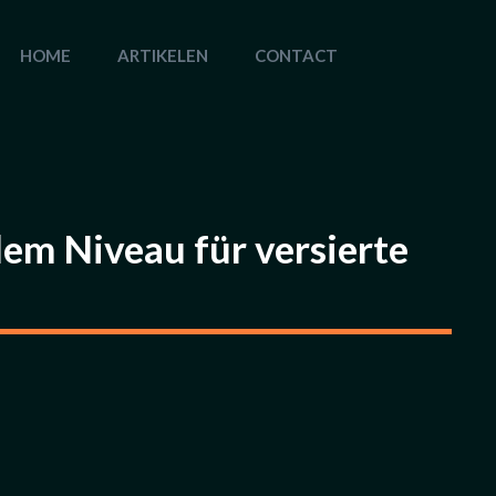
HOME
ARTIKELEN
CONTACT
em Niveau für versierte