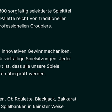
 sorgfältig selektierte Spieltitel
alette reicht von traditionellen
rofessionellen Croupiers.
mit innovativen Gewinnmechaniken.
vielfältige Spielsitzungen. Jeder
t ist, dass alle unsere Spiele
ren überprüft werden.
n. Ob Roulette, Blackjack, Bakkarat
Spielbanken in keinster Weise