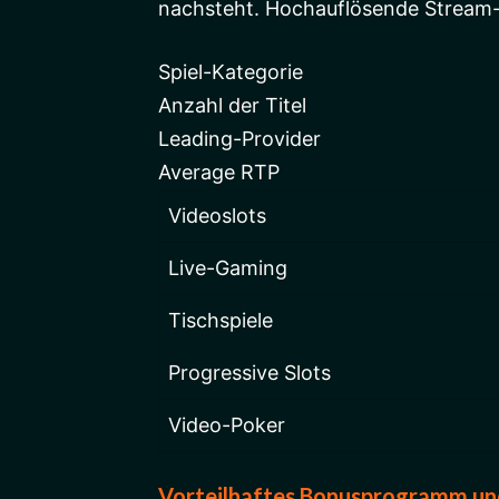
nachsteht. Hochauflösende Stream-Q
Spiel-Kategorie
Anzahl der Titel
Leading-Provider
Average RTP
Videoslots
Live-Gaming
Tischspiele
Progressive Slots
Video-Poker
Vorteilhaftes Bonusprogramm un