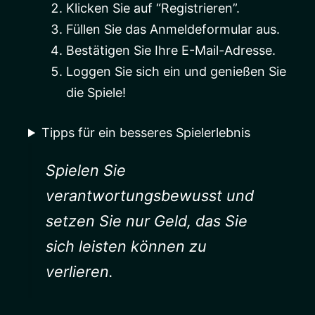
Klicken Sie auf “Registrieren”.
Füllen Sie das Anmeldeformular aus.
Bestätigen Sie Ihre E-Mail-Adresse.
Loggen Sie sich ein und genießen Sie
die Spiele!
Tipps für ein besseres Spielerlebnis
Spielen Sie
verantwortungsbewusst und
setzen Sie nur Geld, das Sie
sich leisten können zu
verlieren.