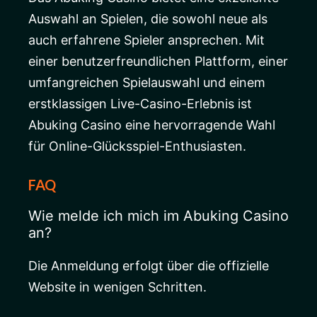
Auswahl an Spielen, die sowohl neue als
auch erfahrene Spieler ansprechen. Mit
einer benutzerfreundlichen Plattform, einer
umfangreichen Spielauswahl und einem
erstklassigen Live-Casino-Erlebnis ist
Abuking Casino eine hervorragende Wahl
für Online-Glücksspiel-Enthusiasten.
FAQ
Wie melde ich mich im Abuking Casino
an?
Die Anmeldung erfolgt über die offizielle
Website in wenigen Schritten.