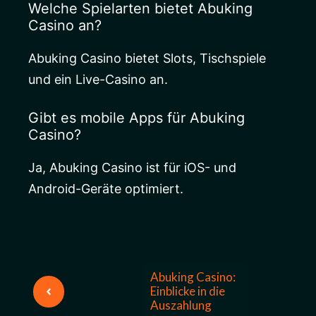
Welche Spielarten bietet Abuking
Casino an?
Abuking Casino bietet Slots, Tischspiele
und ein Live-Casino an.
Gibt es mobile Apps für Abuking
Casino?
Ja, Abuking Casino ist für iOS- und
Android-Geräte optimiert.
Abuking Casino:
Einblicke in die
Auszahlung