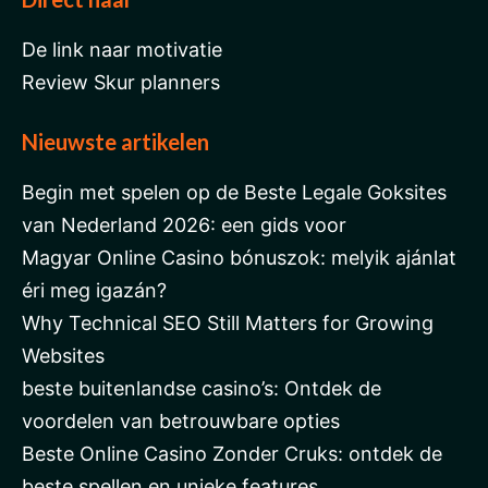
De link naar motivatie
Review Skur planners
Nieuwste artikelen
Begin met spelen op de Beste Legale Goksites
van Nederland 2026: een gids voor
Magyar Online Casino bónuszok: melyik ajánlat
éri meg igazán?
Why Technical SEO Still Matters for Growing
Websites
beste buitenlandse casino’s: Ontdek de
voordelen van betrouwbare opties
Beste Online Casino Zonder Cruks: ontdek de
beste spellen en unieke features