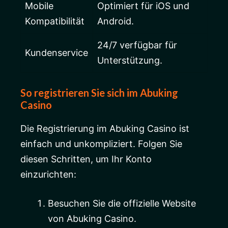
Mobile
Optimiert für iOS und
Kompatibilität
Android.
24/7 verfügbar für
Kundenservice
Unterstützung.
So registrieren Sie sich im Abuking
Casino
Die Registrierung im Abuking Casino ist
einfach und unkompliziert. Folgen Sie
diesen Schritten, um Ihr Konto
einzurichten:
Besuchen Sie die offizielle Website
von Abuking Casino.