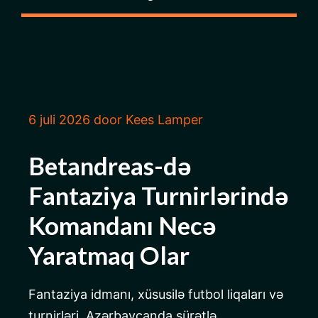
6 juli 2026
door
Kees Lamper
Betandreas-də
Fantaziya Turnirlərində
Komandanı Necə
Yaratmaq Olar
Fantaziya idmanı, xüsusilə futbol liqaları və
turnirləri, Azərbaycanda sürətlə