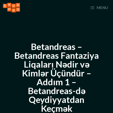
Ga
MENU
naar
de
inhoud
Betandreas –
Betandreas Fantaziya
Liqaları Nədir və
Kimlər Üçündür –
Addım 1 –
Betandreas-də
Qeydiyyatdan
Keçmək