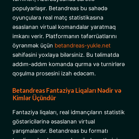
populyarlaşır. Betandreas bu sahədə
oyunçulara real matç statistikasına
əsaslanan virtual komandalar yaratmaq
imkanı verir. Platformanın təfərrüatlarını
öyrənmək üçün
betandreas-yukle.net
səhifəsini yoxlaya bilərsiniz. Bu təlimatda
addım-addım komanda qurma və turnirlərə
qoşulma prosesini izah edəcəm.
Betandreas Fantaziya Liqaları Nədir və
Kimlər Üçündür
Fantaziya liqaları, real idmançıların statistik
göstəricilərinə əsaslanan virtual
yarışmalardır. Betandreas bu formatı