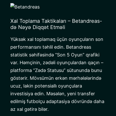
Xal Toplama Taktikaları – Betandreas-
də Nəyə Diqqət Etməli
Yüksək xal toplamaq üçün oyunçuların son
performansını təhlil edin. Betandreas
statistik səhifəsində “Son 5 Oyun” qrafiki
var. Həmçinin, zədəli oyunçulardan qaçın –
platforma “Zədə Statusu” sütununda bunu
göstərir. Mövsümün erkən mərhələlərində
ucuz, lakin potensiallı oyunçulara
investisiya edin. Məsələn, yeni transfer
edilmiş futbolçu adaptasiya dövründə daha
az xal gətirə bilər.