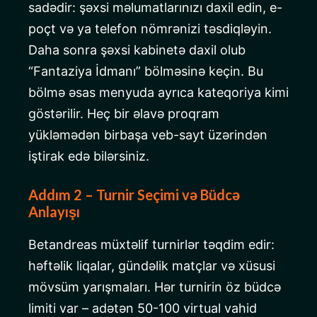
sadədir: şəxsi məlumatlarınızı daxil edin, e-
poçt və ya telefon nömrənizi təsdiqləyin.
Daha sonra şəxsi kabinetə daxil olub
“Fantaziya İdmanı” bölməsinə keçin. Bu
bölmə əsas menyuda ayrıca kateqoriya kimi
göstərilir. Heç bir əlavə proqram
yükləmədən birbaşa veb-sayt üzərindən
iştirak edə bilərsiniz.
Addım 2 – Turnir Seçimi və Büdcə
Anlayışı
Betandreas müxtəlif turnirlər təqdim edir:
həftəlik liqalar, gündəlik matçlar və xüsusi
mövsüm yarışmaları. Hər turnirin öz büdcə
limiti var – adətən 50-100 virtual vahid