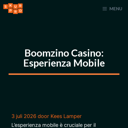
Ga
MENU
naar
de
inhoud
Boomzino Casino:
Esperienza Mobile
3 juli 2026
door
Kees Lamper
L’esperienza mobile è cruciale per il