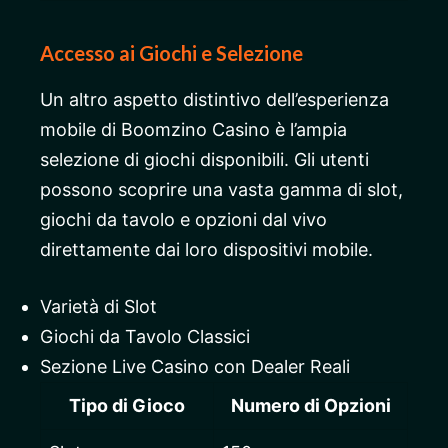
Accesso ai Giochi e Selezione
Un altro aspetto distintivo dell’esperienza
mobile di Boomzino Casino è l’ampia
selezione di giochi disponibili. Gli utenti
possono scoprire una vasta gamma di slot,
giochi da tavolo e opzioni dal vivo
direttamente dai loro dispositivi mobile.
Varietà di Slot
Giochi da Tavolo Classici
Sezione Live Casino con Dealer Reali
Tipo di Gioco
Numero di Opzioni