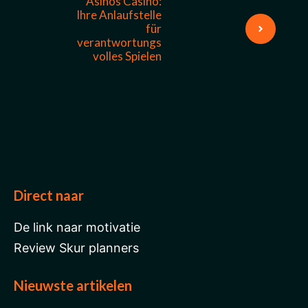
Asinos Casino:
Ihre Anlaufstelle
für
verantwortungs
volles Spielen
Direct naar
De link naar motivatie
Review Skur planners
Nieuwste artikelen