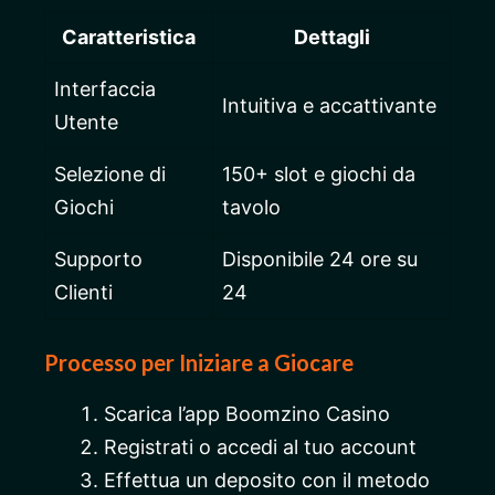
Caratteristica
Dettagli
Interfaccia
Intuitiva e accattivante
Utente
Selezione di
150+ slot e giochi da
Giochi
tavolo
Supporto
Disponibile 24 ore su
Clienti
24
Processo per Iniziare a Giocare
Scarica l’app Boomzino Casino
Registrati o accedi al tuo account
Effettua un deposito con il metodo