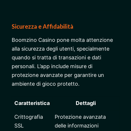
Sicurezza e Affidabilità
Boomzino Casino pone molta attenzione
alla sicurezza degli utenti, specialmente
quando si tratta di transazioni e dati
personali. L’app include misure di
protezione avanzate per garantire un
ambiente di gioco protetto.
Caratteristica
Dettagli
Crittografia
Protezione avanzata
SSL
delle informazioni