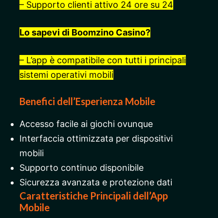
– Supporto clienti attivo 24 ore su 24
Lo sapevi di Boomzino Casino?
– L’app è compatibile con tutti i principali
sistemi operativi mobili
Benefici dell’Esperienza Mobile
Accesso facile ai giochi ovunque
Interfaccia ottimizzata per dispositivi
mobili
Supporto continuo disponibile
Sicurezza avanzata e protezione dati
Caratteristiche Principali dell’App
Mobile