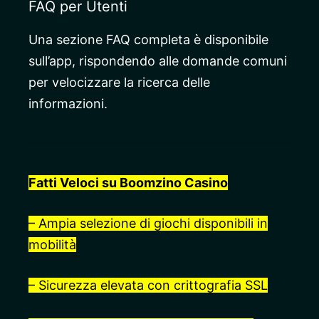
FAQ per Utenti
Una sezione FAQ completa è disponibile
sull’app, rispondendo alle domande comuni
per velocizzare la ricerca delle
informazioni.
Fatti Veloci su Boomzino Casino
– Ampia selezione di giochi disponibili in
mobilità
– Sicurezza elevata con crittografia SSL