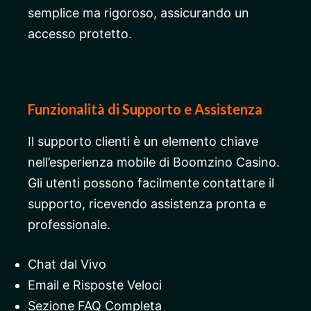
semplice ma rigoroso, assicurando un
accesso protetto.
Funzionalità di Supporto e Assistenza
Il supporto clienti è un elemento chiave
nell’esperienza mobile di Boomzino Casino.
Gli utenti possono facilmente contattare il
supporto, ricevendo assistenza pronta e
professionale.
Chat dal Vivo
Email e Risposte Veloci
Sezione FAQ Completa