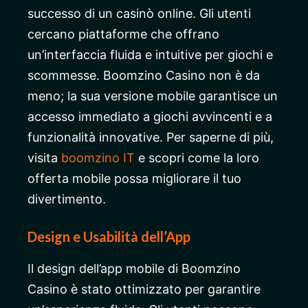
successo di un casinò online. Gli utenti
cercano piattaforme che offrano
un’interfaccia fluida e intuitive per giochi e
scommesse. Boomzino Casino non è da
meno; la sua versione mobile garantisce un
accesso immediato a giochi avvincenti e a
funzionalità innovative. Per saperne di più,
visita
boomzino IT
e scopri come la loro
offerta mobile possa migliorare il tuo
divertimento.
Design e Usabilità dell’App
Il design dell’app mobile di Boomzino
Casino è stato ottimizzato per garantire