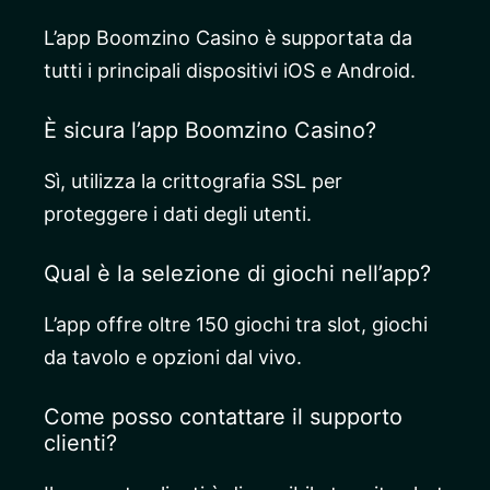
L’app Boomzino Casino è supportata da
tutti i principali dispositivi iOS e Android.
È sicura l’app Boomzino Casino?
Sì, utilizza la crittografia SSL per
proteggere i dati degli utenti.
Qual è la selezione di giochi nell’app?
L’app offre oltre 150 giochi tra slot, giochi
da tavolo e opzioni dal vivo.
Come posso contattare il supporto
clienti?