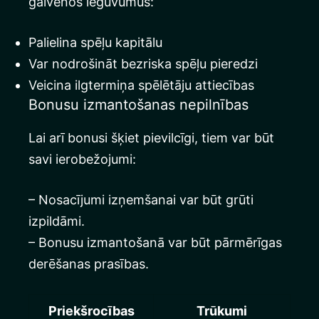
galvenos ieguvumus:
Palielina spēļu kapitālu
Var nodrošināt bezriska spēļu pieredzi
Veicina ilgtermiņa spēlētāju attiecības
Bonusu izmantošanas nepilnības
Lai arī bonusi šķiet pievilcīgi, tiem var būt
savi ierobežojumi:
– Nosacījumi izņemšanai var būt grūti
izpildāmi.
– Bonusu izmantošanā var būt pārmērīgas
derēšanas prasības.
Priekšrocības
Trūkumi