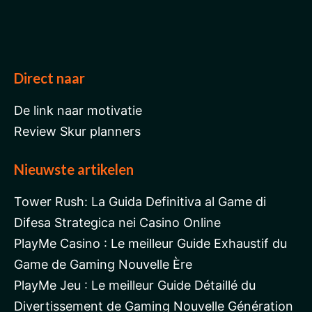
Direct naar
De link naar motivatie
Review Skur planners
Nieuwste artikelen
Tower Rush: La Guida Definitiva al Game di
Difesa Strategica nei Casino Online
PlayMe Casino : Le meilleur Guide Exhaustif du
Game de Gaming Nouvelle Ère
PlayMe Jeu : Le meilleur Guide Détaillé du
Divertissement de Gaming Nouvelle Génération