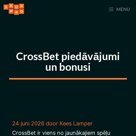
Ga
MENU
naar
de
inhoud
CrossBet piedāvājumi
un bonusi
24 juni 2026
door
Kees Lamper
CrossBet ir viens no jaunākajiem spēļu