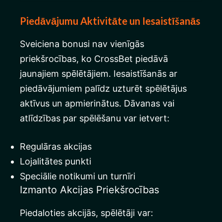
Piedāvājumu Aktivitāte un Iesaistīšanās
Sveiciena bonusi nav vienīgās
priekšrocības, ko CrossBet piedāvā
jaunajiem spēlētājiem. Iesaistīšanās ar
piedāvājumiem palīdz uzturēt spēlētājus
aktīvus un apmierinātus. Dāvanas vai
atlīdzības par spēlēšanu var ietvert:
Regulāras akcijas
Lojalitātes punkti
Speciālie notikumi un turnīri
Izmanto Akcijas Priekšrocības
Piedaloties akcijās, spēlētāji var: