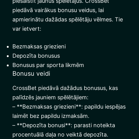
piesaistīt jaunus spēlētājus. CrossBet
piedāvā vairākus bonusu veidus, lai
apmierinātu dažādas spēlētāju vēlmes. Tie
var ietvert:
Bezmaksas griezieni
Depozīta bonusus
Bonusus par sporta likmēm
Bonusu veidi
CrossBet piedāvā dažādus bonusus, kas
palīdzēs jauniem spēlētājiem:
– **Bezmaksas griezieni**: papildu iespējas
laimēt bez papildu izmaksām.
– **Depozīta bonusi**: parasti noteikta
procentuālā daļa no veiktā depozīta.