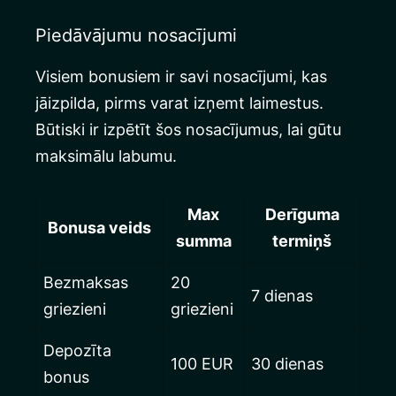
Piedāvājumu nosacījumi
Visiem bonusiem ir savi nosacījumi, kas
jāizpilda, pirms varat izņemt laimestus.
Būtiski ir izpētīt šos nosacījumus, lai gūtu
maksimālu labumu.
Max
Derīguma
Bonusa veids
summa
termiņš
Bezmaksas
20
7 dienas
griezieni
griezieni
Depozīta
100 EUR
30 dienas
bonus