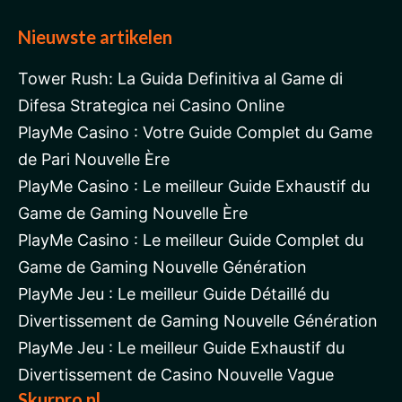
Nieuwste artikelen
Tower Rush: La Guida Definitiva al Game di
Difesa Strategica nei Casino Online
PlayMe Casino : Votre Guide Complet du Game
de Pari Nouvelle Ère
PlayMe Casino : Le meilleur Guide Exhaustif du
Game de Gaming Nouvelle Ère
PlayMe Casino : Le meilleur Guide Complet du
Game de Gaming Nouvelle Génération
PlayMe Jeu : Le meilleur Guide Détaillé du
Divertissement de Gaming Nouvelle Génération
PlayMe Jeu : Le meilleur Guide Exhaustif du
Divertissement de Casino Nouvelle Vague
Skurpro.nl