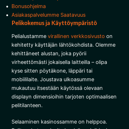
Bonusohjelma
Asiakaspalvelumme Saatavuus
Pelikokemus ja Käyttöympäristö
Pelialustamme
virallinen verkkosivusto
on
kehitetty käyttäjän lähtökohdista. Olemme
kehittäneet alustan, joka pyörii
virheettömästi jokaisella laitteilla – olipa
kyse sitten pöytäkone, läppäri tai
mobiililaite. Joustava ulkoasumme
mukautuu itsestään käytössä olevaan
displayn dimensioihin tarjoten optimaalisen
pelitilanteen.
Selaaminen kasinossamme on helppoa.