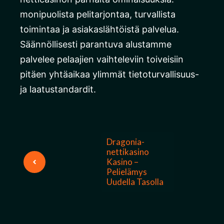
monipuolista pelitarjontaa, turvallista
toimintaa ja asiakaslähtöistä palvelua.
Säännöllisesti parantuva alustamme
palvelee pelaajien vaihteleviin toiveisiin
pitäen yhtäaikaa ylimmät tietoturvallisuus-
ja laatustandardit.
Dragonia-
nettikasino
Kasino –
Pelielämys
Uudella Tasolla