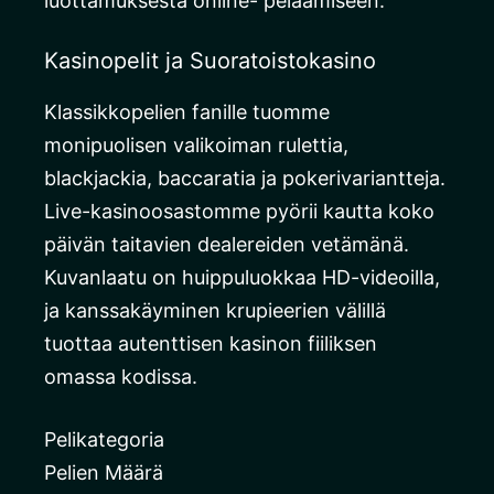
luottamuksesta online- pelaamiseen.
Kasinopelit ja Suoratoistokasino
Klassikkopelien fanille tuomme
monipuolisen valikoiman rulettia,
blackjackia, baccaratia ja pokerivariantteja.
Live-kasinoosastomme pyörii kautta koko
päivän taitavien dealereiden vetämänä.
Kuvanlaatu on huippuluokkaa HD-videoilla,
ja kanssakäyminen krupieerien välillä
tuottaa autenttisen kasinon fiiliksen
omassa kodissa.
Pelikategoria
Pelien Määrä