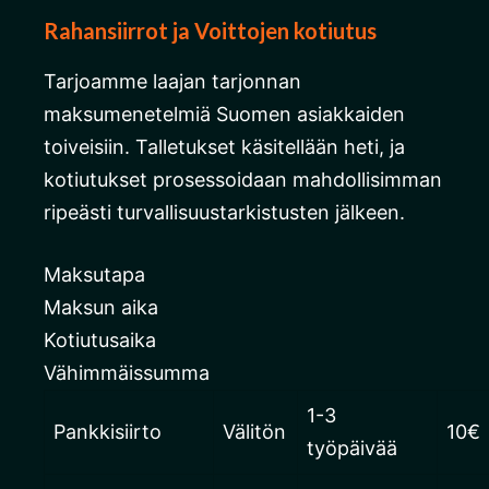
Rahansiirrot ja Voittojen kotiutus
Tarjoamme laajan tarjonnan
maksumenetelmiä Suomen asiakkaiden
toiveisiin. Talletukset käsitellään heti, ja
kotiutukset prosessoidaan mahdollisimman
ripeästi turvallisuustarkistusten jälkeen.
Maksutapa
Maksun aika
Kotiutusaika
Vähimmäissumma
1-3
Pankkisiirto
Välitön
10€
työpäivää