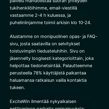
palvelu mahdollistaa suoran yhteyden
tukihenkilöihimme, email-viestillä
vastaamme 2-4 h kuluessa, ja
puhelinlinjamme toimii arkisin klo 10-24.
Alustamme on monipuolinen opas- ja FAQ-
sivu, josta saatavilla on selvitykset
toistuvimpiin tiedusteluhihin. Sivu on
jäsennelty loogisesti kategorioittain, joka
helpottaa tiedonetsintää. Palautteemme
perusteella 78% käyttäjistä paikantaa
haluamansa ratkaisun vailla kontaktia
tukeen.
ExciteWin ilmentää nykyaikaisen
netticasinon parhaita ominaisuuksia: