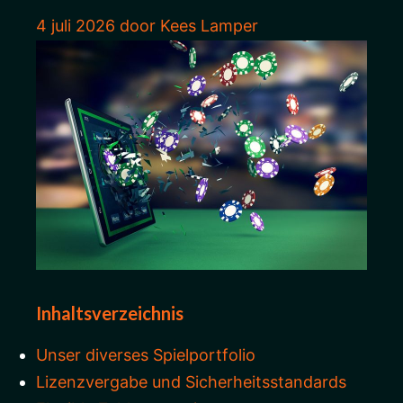
4 juli 2026
door
Kees Lamper
Inhaltsverzeichnis
Unser diverses Spielportfolio
Lizenzvergabe und Sicherheitsstandards