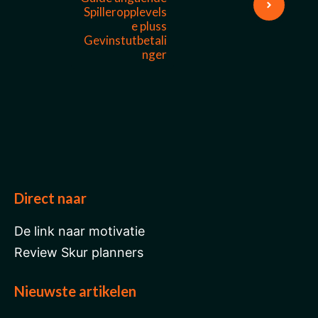
Spilleropplevels
e pluss
Gevinstutbetali
nger
Direct naar
De link naar motivatie
Review Skur planners
Nieuwste artikelen