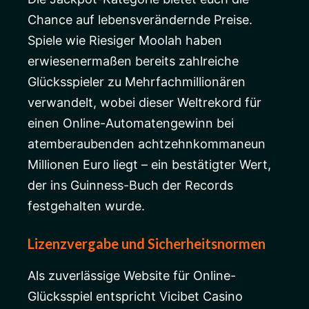
Chance auf lebensverändernde Preise.
Spiele wie Riesiger Moolah haben
erwiesenermaßen bereits zahlreiche
Glücksspieler zu Mehrfachmillionären
verwandelt, wobei dieser Weltrekord für
einen Online-Automatengewinn bei
atemberaubenden achtzehnkommaneun
Millionen Euro liegt – ein bestätigter Wert,
der ins Guinness-Buch der Records
festgehalten wurde.
Lizenzvergabe und Sicherheitsnormen
Als zuverlässige Website für Online-
Glücksspiel entspricht Vicibet Casino