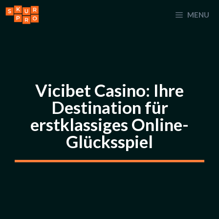
Ga
MENU
naar
de
inhoud
Vicibet Casino: Ihre
Destination für
erstklassiges Online-
Glücksspiel