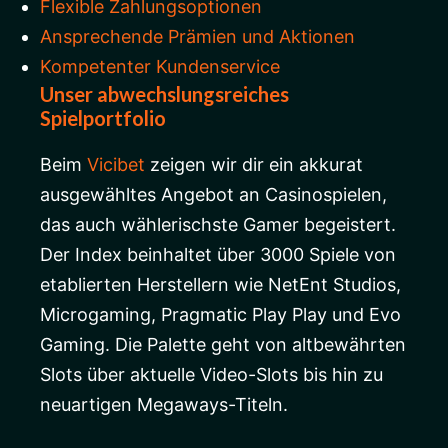
Flexible Zahlungsoptionen
Ansprechende Prämien und Aktionen
Kompetenter Kundenservice
Unser abwechslungsreiches
Spielportfolio
Beim
Vicibet
zeigen wir dir ein akkurat
ausgewähltes Angebot an Casinospielen,
das auch wählerischste Gamer begeistert.
Der Index beinhaltet über 3000 Spiele von
etablierten Herstellern wie NetEnt Studios,
Microgaming, Pragmatic Play Play und Evo
Gaming. Die Palette geht von altbewährten
Slots über aktuelle Video-Slots bis hin zu
neuartigen Megaways-Titeln.