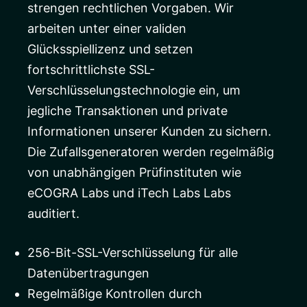
strengen rechtlichen Vorgaben. Wir
arbeiten unter einer validen
Glücksspiellizenz und setzen
fortschrittlichste SSL-
Verschlüsselungstechnologie ein, um
jegliche Transaktionen und private
Informationen unserer Kunden zu sichern.
Die Zufallsgeneratoren werden regelmäßig
von unabhängigen Prüfinstituten wie
eCOGRA Labs und iTech Labs Labs
auditiert.
256-Bit-SSL-Verschlüsselung für alle
Datenübertragungen
Regelmäßige Kontrollen durch