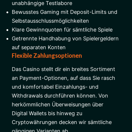
unabhängige Testlabore
Bewusstes Gaming mit Deposit-Limits und
Selbstausschlussmöglichkeiten
Klare Gewinnquoten für sämtliche Spiele
Getrennte Handhabung von Spielergeldern
auf separaten Konten
Flexible Zahlungsoptionen
Das Casino stellt dir ein breites Sortiment
an Payment-Optionen, auf dass Sie rasch
und komfortabel Einzahlungs- und
Withdrawals durchführen können. Von
herkömmlichen Überweisungen über
Digital Wallets bis hinweg zu
Cryptowährungen decken wir sämtliche
gängigen Varianten ab.