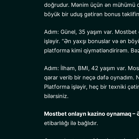
doğrudur. Mənim üçün ən mühümü canl
böyük bir uduş gətirən bonus təklif
Adım: Günel, 35 yaşım var. Mostbet 
işləyir. “Ən yaxşı bonuslar və ən bö
platforma kimi qiymətləndirirəm. Bə
Adım: İlham, BMI, 42 yaşım var. Mo
qərar verib bir neçə dəfə oynadım. N
Platforma işləyir, heç bir texniki çə
bilərsiniz.
Mostbet onlayn kazino oynamaq – Ə
etibarlılığı ilə bağlıdır.