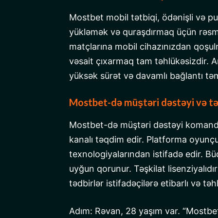
Mostbet mobil tətbiqi, ödənişli və p
yükləmək və quraşdırmaq üçün rəsmi 
matçlarına mobil cihazınızdan qoşul
vəsait çıxarmaq tam təhlükəsizdir. 
yüksək sürət və davamlı bağlantı təm
Mostbet-də müştəri dəstəyi və təh
Mostbet-də müştəri dəstəyi komandas
kanalı təqdim edir. Platforma oyunçu
texnologiyalarından istifadə edir. B
uyğun qorunur. Təşkilat lisenziyalıdı
tədbirlər istifadəçilərə etibarlı və 
Adım: Rəvan, 28 yaşım var. “Mostbe