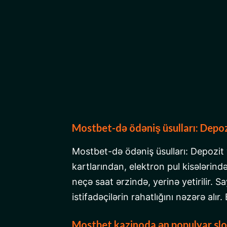
Mostbet-də ödəniş üsulları: Depozi
Mostbet-də ödəniş üsulları: Depozit 
kartlarından, elektron pul kisələrində
neçə saat ərzində, yerinə yetirilir. S
istifadəçilərin rahatlığını nəzərə alı
Mostbet kazinoda ən populyar slo