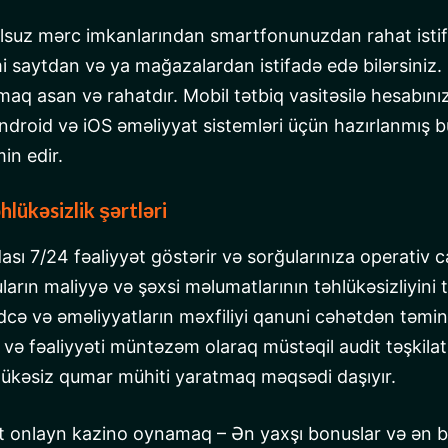
ulsuz mərc imkanlarından smartfonunuzdan rahat istif
saytdan və ya mağazalardan istifadə edə bilərsiniz. 
maq asan və rahatdır. Mobil tətbiq vasitəsilə hesabın
Android və iOS əməliyyat sistemləri üçün hazırlanmış
in edir.
lükəsizlik şərtləri
ı 7/24 fəaliyyət göstərir və sorğularınıza operativ 
ların maliyyə və şəxsi məlumatlarının təhlükəsizliyini
üdcə və əməliyyatların məxfiliyi qanuni cəhətdən təmi
r və fəaliyyəti müntəzəm olaraq müstəqil audit təşkilatl
təhlükəsiz qumar mühiti yaratmaq məqsədi daşıyır.
t onlayn kazino oynamaq – Ən yaxşı bonuslar və ən 