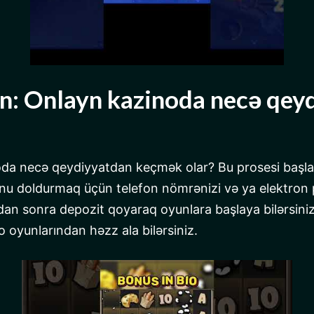
n: Onlayn kazinoda necə qey
da necə qeydiyyatdan keçmək olar? Bu prosesi başla
unu doldurmaq üçün telefon nömrənizi və ya elektron 
n sonra depozit qoyaraq oyunlara başlaya bilərsiniz
no oyunlarından həzz ala bilərsiniz.