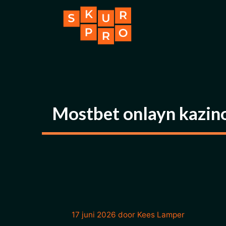
Ga
naar
de
inhoud
Mostbet onlayn kazin
17 juni 2026
door
Kees Lamper