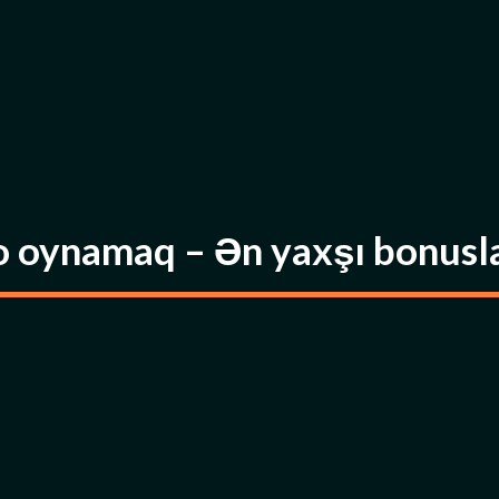
o oynamaq – Ən yaxşı bonusla