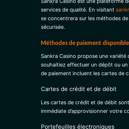
Sankra Casino est une plateforme de 
services de qualité. En visitant
sankr
se concentrera sur les méthodes de p
sécurisée.
Méthodes de paiement disponible
Sankra Casino propose une variété 
souhaitiez effectuer un dépôt ou un r
de paiement incluent les cartes de cr
Cartes de crédit et de débit
Les cartes de crédit et de débit sont
immédiate d’approvisionner votre c
Portefeuilles électroniques