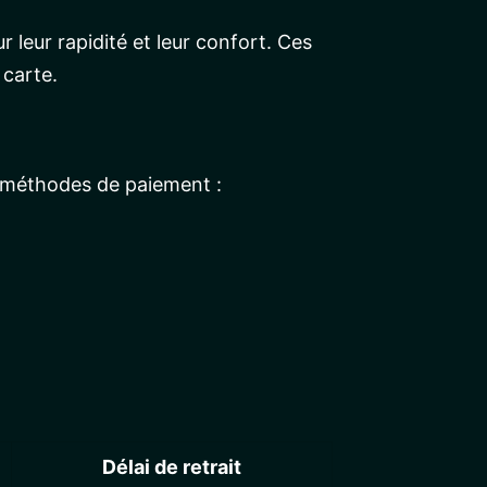
 leur rapidité et leur confort. Ces
 carte.
e méthodes de paiement :
Délai de retrait