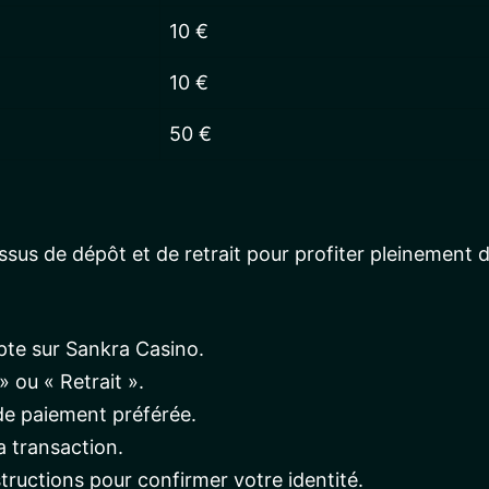
10 €
10 €
50 €
essus de dépôt et de retrait pour profiter pleinement 
te sur Sankra Casino.
 ou « Retrait ».
e paiement préférée.
a transaction.
nstructions pour confirmer votre identité.