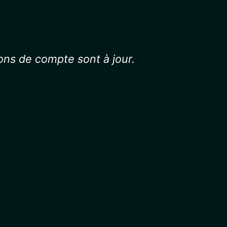
ions de compte sont à jour.