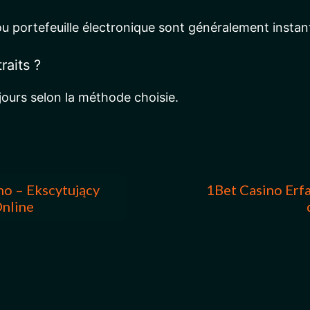
ou portefeuille électronique sont généralement instan
raits ?
5 jours selon la méthode choisie.
no – Ekscytujący
1Bet Casino Erf
Online