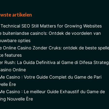
wste artikelen
Technical SEO Still Matters for Growing Websites
e buitenlandse casino’s: Ontdek de voordelen van
ouwbare opties
e Online Casino Zonder Cruks: ontdek de beste spell
ke features
r Rush: La Guida Definitiva al Game di Difesa Strateg
Casino Online
Me Casino : Votre Guide Complet du Game de Pari
elle Ère
Me Casino : Le meilleur Guide Exhaustif du Game de
ng Nouvelle Ère